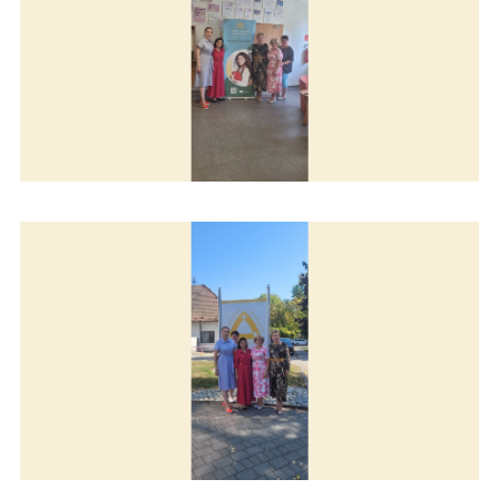
dr hab. Krystyna Kowalczuk a dr Katarzyna Tomaszewska
na Katedre ošetrovateľstva KU v Ružomberku
dr hab. Krystyna Kowalczuk a dr Katarzyna Tomaszewska