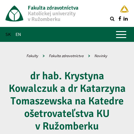
Fakulta zdravotníctva
Katolíckej univerzity
v Ružomberku
R
Hlavné menu
SK
EN
Fakulty
Fakulta zdravotníctva
Novinky
dr hab. Krystyna
Kowalczuk a dr Katarzyna
Tomaszewska na Katedre
ošetrovateľstva KU
v Ružomberku