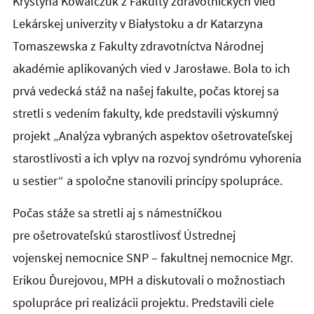
Krystyna Kowalczuk z Fakulty zdravotníckych vied
Lekárskej univerzity v Białystoku a dr Katarzyna
Tomaszewska z Fakulty zdravotníctva Národnej
akadémie aplikovaných vied v Jarosławe. Bola to ich
prvá vedecká stáž na našej fakulte, počas ktorej sa
stretli s vedením fakulty, kde predstavili výskumný
projekt „Analýza vybraných aspektov ošetrovateľskej
starostlivosti a ich vplyv na rozvoj syndrómu vyhorenia
u sestier“ a spoločne stanovili princípy spolupráce.
Počas stáže sa stretli aj s námestníčkou
pre ošetrovateľskú starostlivosť Ústrednej
vojenskej nemocnice SNP – fakultnej nemocnice Mgr.
Erikou Ďurejovou, MPH a diskutovali o možnostiach
spolupráce pri realizácii projektu. Predstavili ciele