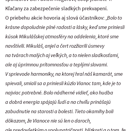
Kľačany za zabezpečenie sladkých prekvapení.
O priebehu akcie hovoria aj slová účastníkov:
„Bolo to
krásne dopoludnie plné radosti a lásky, keď sme priniesli
kúsok Mikulášskej atmosféry na oddelenia, ktoré sme
navštívili. Mikuláš, anjel a čert rozžiarili úsmevy
na tvárach malých aj veľkých, a to nielen sladkosťami,
ale aj úprimnou prítomnosťou a teplými slovami.
V sprievode harmoniky, na ktorej hral náš kamarát, sme
spievali, smiali sa a priniesli kúzlo Vianoc tam, kde je to
najviac potrebné. Bolo nádherné vidieť, ako hudba
a dobrá energia spájajú ľudí a na chvíľu prinášajú
zabudnutie na starosti a bolesti. Tieto okamihy boli
dôkazom, že Vianoce nie sú len o daroch,
ale predovšetkým o spolupatričnosti, blízkosti a o tom, že