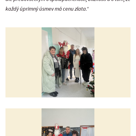
každý úprimný úsmev má cenu zlata.“
Mikuláš rozdával úsmev