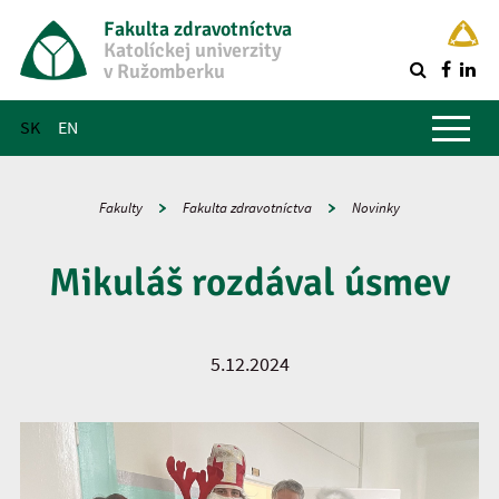
Fakulta zdravotníctva
Katolíckej univerzity
v Ružomberku
R
Hlavné menu
SK
EN
Fakulty
Fakulta zdravotníctva
Novinky
Mikuláš rozdával úsmev
5.12.2024