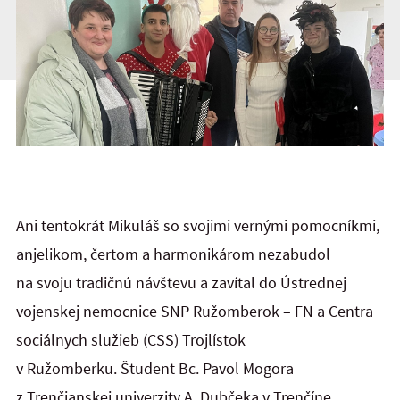
Ani tentokrát Mikuláš so svojimi vernými pomocníkmi,
anjelikom, čertom a harmonikárom nezabudol
na svoju tradičnú návštevu a zavítal do Ústrednej
vojenskej nemocnice SNP Ružomberok – FN a Centra
sociálnych služieb (CSS) Trojlístok
v Ružomberku. Študent Bc. Pavol Mogora
z Trenčianskej univerzity A. Dubčeka v Trenčíne