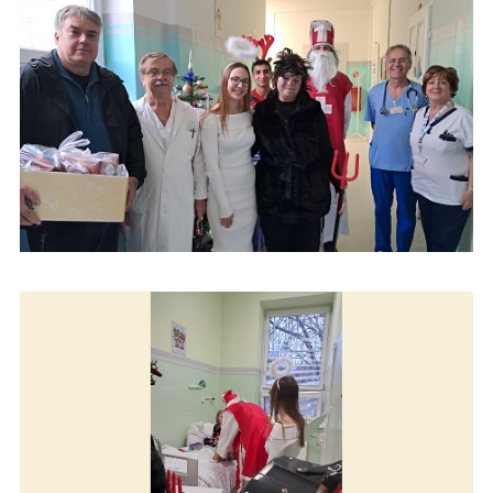
Mikuláš rozdával úsmev