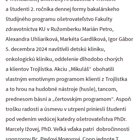
a študenti 2. ročníka dennej formy bakalárskeho
študijného programu ošetrovateľstvo Fakulty
zdravotníctva KU v Ružomberku Marián Petro,
Alexandra Uhliariková, Markéta Gardlíková, Igor Gábor
5. decembra 2024 navštívili detskú kliniku,
onkologickú kliniku, oddelenie dlhodobo chorých
a klientov Trojlístka. Akciu „Mikuláš“ obohatili
vlastným emotívnym programom klienti z Trojlístka
a to hrou na hudobné nástroje (husle), tancom,
prednesom básní a „čertovským programom“. Aspoň
trošku radosti a úsmevu v utrpení priniesli študenti
pod vedením vedúcej katedry ošetrovateľstva PhDr.
Marcely Ižovej, PhD. Veľká vďaka patrí dobročinnosti
sponzorov Bc. Pavlovi Mogorovi, Coop jednote T.