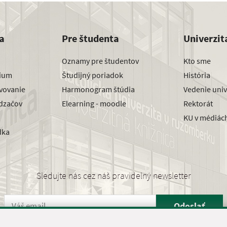
a
Pre študenta
Univerzit
Oznamy pre študentov
Kto sme
dium
Študijný poriadok
História
avovanie
Harmonogram štúdia
Vedenie univ
dzačov
Elearning - moodle
Rektorát
KU v médiác
dka
Sledujte nás cez náš pravidelný newsletter
Odoslať