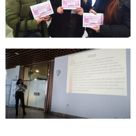
PEDÁGÓGOVIA A ŠTUDENTI Z FZ KU SPOLU-ORGANIZOVALI
KONFERENCIU AMBULANTNÝCH SESTIER A PA V POPRADE
PEDÁGÓGOVIA A ŠTUDENTI Z FZ KU SPOLU-ORGANIZOVALI
KONFERENCIU AMBULANTNÝCH SESTIER A PA V POPRADE