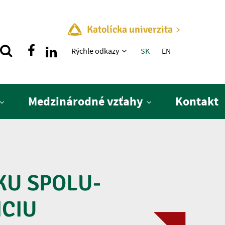
Katolícka univerzita
Rýchle menu
Rýchle odkazy
SK
EN
Medzinárodné vzťahy
Kontakt
KU SPOLU-
CIU