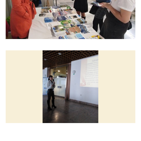
PEDÁGÓGOVIA A ŠTUDENTI Z FZ KU SPOLU-ORGANIZOVALI
KONFERENCIU AMBULANTNÝCH SESTIER A PA V POPRADE
PEDÁGÓGOVIA A ŠTUDENTI Z FZ KU SPOLU-ORGANIZOVALI
KONFERENCIU AMBULANTNÝCH SESTIER A PA V POPRADE