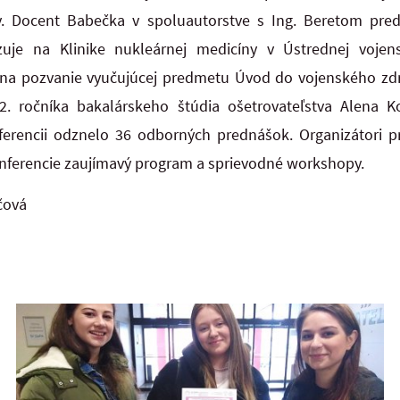
. Docent Babečka v spoluautorstve s Ing. Beretom predst
zuje na Klinike nukleárnej medicíny v Ústrednej voj
na pozvanie vyučujúcej predmetu Úvod do vojenského zdra
 2. ročníka bakalárskeho štúdia ošetrovateľstva Alena K
erencii odznelo 36 odborných prednášok. Organizátori pri
onferencie zaujímavý program a sprievodné workshopy.
čová