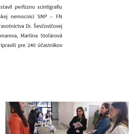
avil perfúznu scintigrafiu
enskej nemocnici SNP – FN
votníctva Dr. Ševčovičovej
onareva, Martina Stolárová
pravili pre 240 účastníkov