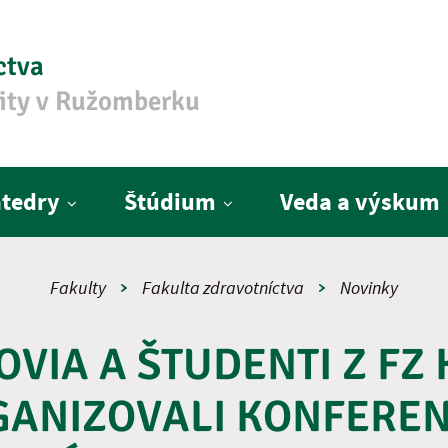
ctva
zity v Ružomberku
tedry
Štúdium
Veda a výskum
Fakulty
Fakulta zdravotníctva
Novinky
VIA A ŠTUDENTI Z FZ 
GANIZOVALI KONFEREN