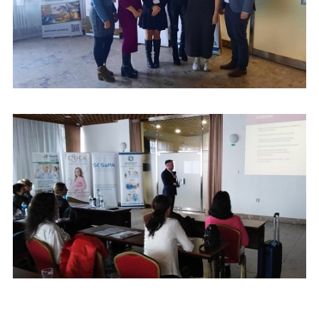
PEDÁGÓGOVIA A ŠTUDENTI Z FZ KU SPOLU-ORGANIZOVALI
KONFERENCIU AMBULANTNÝCH SESTIER A PA V POPRADE
PEDÁGÓGOVIA A ŠTUDENTI Z FZ KU SPOLU-ORGANIZOVALI
KONFERENCIU AMBULANTNÝCH SESTIER A PA V POPRADE