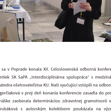
 sa v Poprade konala XII. Celoslovenská odborná konfe
entiek SK SaPA „Interdisciplinárna spolupráca“ s medzin
Katedra ošetrovateľstva KU. Naši vyučujúci vstúpili na odbo
erčiaková v prvý deň konania konferencie zasadla do p
náške zaoberala determináciou zdravotnej gramotnosti 
a Zrubáková s autorským kolektívom poukázala na výz