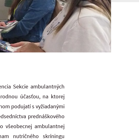
rencia Sekcie ambulantných
árodnou účasťou, na ktorej
rnom podujatí s vyžiadanými
redsedníctva prednáškového
vo všeobecnej ambulantnej
nam nutričného skríningu