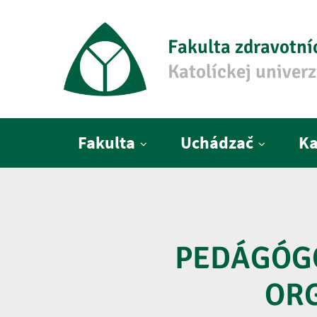
Fakulta zdravotní
Katolíckej univer
Hlavné menu
Fakulta
Uchádzač
Ka
PEDÁGÓGO
OR