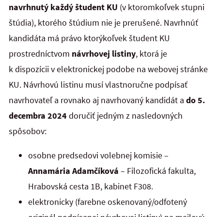
navrhnutý
každý študent KU
(v ktoromkoľvek stupni
štúdia), ktorého štúdium nie je prerušené. Navrhnúť
kandidáta má právo ktorýkoľvek študent KU
prostredníctvom
návrhovej listiny
, ktorá je
k dispozícii v elektronickej podobe na webovej stránke
KU. Návrhovú listinu musí vlastnoručne podpísať
navrhovateľ a rovnako aj navrhovaný kandidát a
do 5.
decembra 2024
doručiť jedným z nasledovných
spôsobov:
osobne predsedovi volebnej komisie –
Annamária Adamčíková
– Filozofická fakulta,
Hrabovská cesta 1B, kabinet F308.
elektronicky (farebne oskenovaný/odfotený