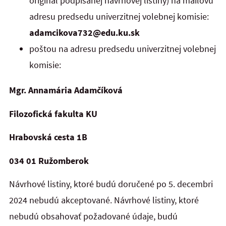
originál podpísanej návrhovej listiny) na mailovú
adresu predsedu univerzitnej volebnej komisie:
adamcikova732@edu.ku.sk
poštou na adresu predsedu univerzitnej volebnej
komisie:
Mgr. Annamária Adamčíková
Filozofická fakulta KU
Hrabovská cesta 1B
034 01 Ružomberok
Návrhové listiny, ktoré budú doručené po 5. decembri
2024 nebudú akceptované. Návrhové listiny, ktoré
nebudú obsahovať požadované údaje, budú