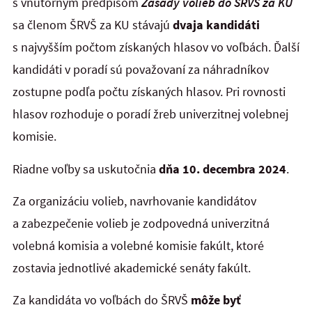
s vnútorným predpisom
Zásady volieb do ŠRVŠ za KU
sa členom ŠRVŠ za KU stávajú
dvaja kandidáti
s najvyšším počtom získaných hlasov vo voľbách. Ďalší
kandidáti v poradí sú považovaní za náhradníkov
zostupne podľa počtu získaných hlasov. Pri rovnosti
hlasov rozhoduje o poradí žreb univerzitnej volebnej
komisie.
Riadne voľby sa uskutočnia
dňa 10. decembra 2024
.
Za organizáciu volieb, navrhovanie kandidátov
a zabezpečenie volieb je zodpovedná univerzitná
volebná komisia a volebné komisie fakúlt, ktoré
zostavia jednotlivé akademické senáty fakúlt.
Za kandidáta vo voľbách do ŠRVŠ
môže byť