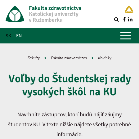
Fakulta zdravotníctva
Katolíckej univerzity
v Ružomberku
R
Hlavné menu
SK
EN
Fakulty
Fakulta zdravotníctva
Novinky
Voľby do Študentskej rady
vysokých škôl na KU
Navrhnite zástupcov, ktorí budú hájiť záujmy
študentov KU. V texte nižšie nájdete všetky potrebné
informácie.