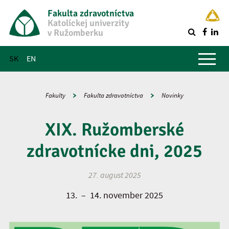
Fakulta zdravotníctva
Katolíckej univerzity
v Ružomberku
R
Hlavné menu
SK
EN
Fakulty
Fakulta zdravotníctva
Novinky
XIX. Ružomberské
zdravotnícke dni, 2025
27. august 2025
13. – 14. november 2025