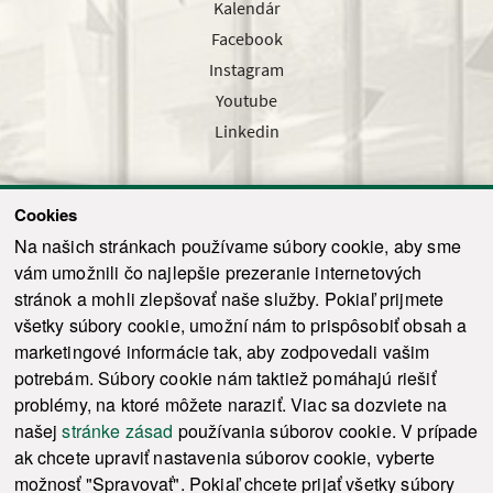
Kalendár
Facebook
Instagram
Youtube
Linkedin
Cookies
Sledujte nás cez náš pravidelný newsletter
Na našich stránkach používame súbory cookie, aby sme
vám umožnili čo najlepšie prezeranie internetových
stránok a mohli zlepšovať naše služby. Pokiaľ prijmete
všetky súbory cookie, umožní nám to prispôsobiť obsah a
marketingové informácie tak, aby zodpovedali vašim
Odoslať
potrebám. Súbory cookie nám taktiež pomáhajú riešiť
problémy, na ktoré môžete naraziť. Viac sa dozviete na
našej
stránke zásad
používania súborov cookie. V prípade
© 2021-2026 ku.sk. Všetky práva vyhradené.
|
Ochrana osobných údajov
|
ak chcete upraviť nastavenia súborov cookie, vyberte
Vyhlásenie o prístupnosti
|
Admin
možnosť "Spravovať". Pokiaľ chcete prijať všetky súbory
This site is protected by reCAPTCHA and the Google
Privacy Policy
and
Terms of