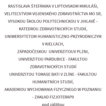
RASTISLAVA ŠTEFÁNIKA V LIPTOVSKOM MIKULÁŠI,
VELITEĽSTVOM VOJENSKÉHO ZDRAVOTNÍCTVA MO SR,
VYSOKOU ŠKOLOU POLYTECHNICKOU V JIHLAVĚ –
KATEDROU ZDRAVOTNICKÝCH STUDIÍ,
UNIWERSYTETOM HUMANISTICZNO-PRZYRODNICZYM
V KIELCACH,
ZÁPADOČESKOU UNIVERZITOUV PLZNI,
UNIVERZITOU PARDUBICE - FAKULTOU
ZDRAVOTNICKÝCH STUDIÍ
UNIVERZITOU TOMASE BATI V ZLÍNE - FAKULTOU
HUMANITNÍCH STUDIÍ,
AKADEMIOU WYCHOWANIA FIZYCZNEGO W POZNANIU
- ZAKŁAD FIZJOTERAPII
pod záštitou