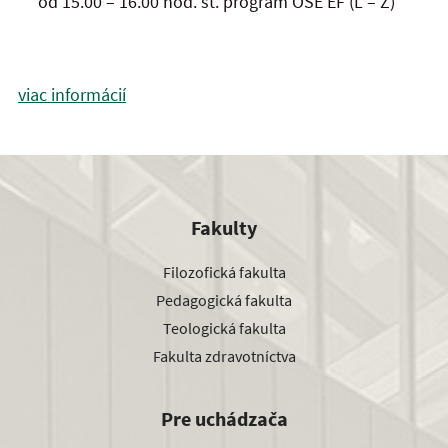
od 15.00 – 16.00 hod. št. program OŠE EF (L – Ž)
viac informácií
Fakulty
Filozofická fakulta
Pedagogická fakulta
Teologická fakulta
Fakulta zdravotníctva
Pre uchádzača