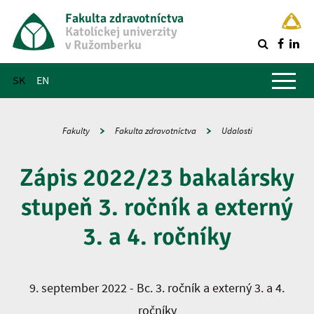
Fakulta zdravotníctva
Katolíckej univerzity
v Ružomberku
R
Hlavné menu
SK
EN
Fakulty
Fakulta zdravotníctva
Udalosti
Zápis 2022/23 bakalársky
stupeň 3. ročník a externý
3. a 4. ročníky
9. september 2022 - Bc. 3. ročník a externý 3. a 4.
ročníky