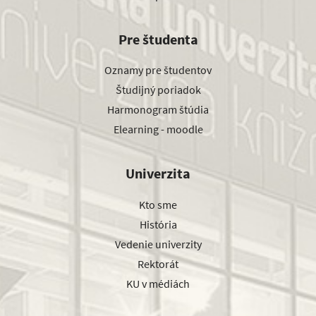
Pre študenta
Oznamy pre študentov
Študijný poriadok
Harmonogram štúdia
Elearning - moodle
Univerzita
Kto sme
História
Vedenie univerzity
Rektorát
KU v médiách