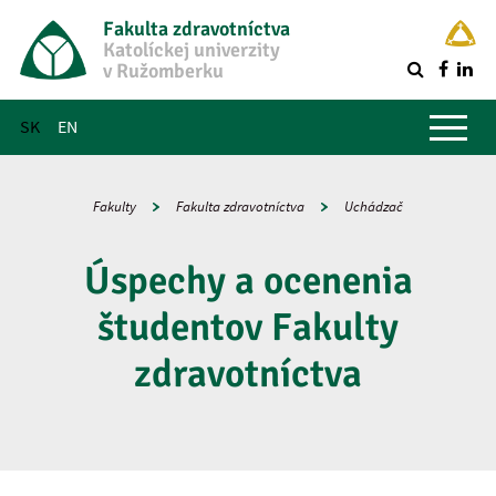
Fakulta zdravotníctva
Katolíckej univerzity
v Ružomberku
R
Hlavné menu
SK
EN
Fakulty
Fakulta zdravotníctva
Uchádzač
Úspechy a ocenenia
študentov Fakulty
zdravotníctva