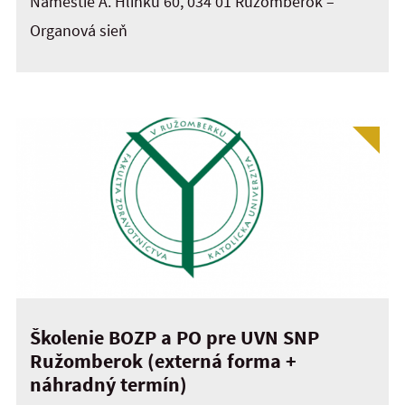
Námestie A. Hlinku 60, 034 01 Ružomberok –
Organová sieň
Školenie BOZP a PO pre UVN SNP
Ružomberok (externá forma +
náhradný termín)