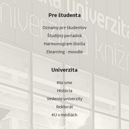
Pre študenta
Oznamy pre študentov
Študijný poriadok
Harmonogram štúdia
Elearning - moodle
Univerzita
Kto sme
História
Vedenie univerzity
Rektorát
KU v médiách