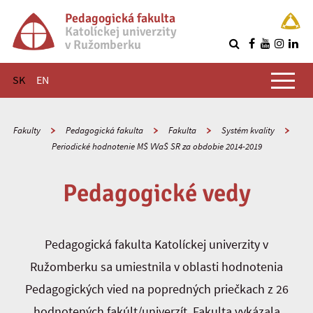
Pedagogická fakulta
Katolíckej univerzity
v Ružomberku
R
Hlavné menu
SK
EN
Fakulty
Pedagogická fakulta
Fakulta
Systém kvality
Periodické hodnotenie MŠ VVaŠ SR za obdobie 2014-2019
Pedagogické vedy
Pedagogická fakulta Katolíckej univerzity v
Ružomberku sa umiestnila v oblasti hodnotenia
Pedagogických vied na popredných priečkach z 26
hodnotených fakúlt/univerzít. Fakulta vykázala