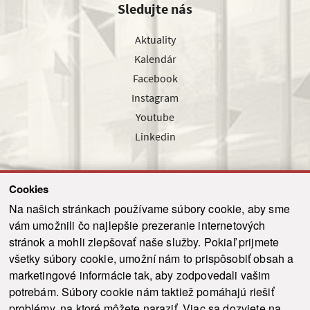
Sledujte nás
Aktuality
Kalendár
Facebook
Instagram
Youtube
Linkedin
Cookies
Sledujte nás cez náš pravidelný newsletter
Na našich stránkach používame súbory cookie, aby sme
vám umožnili čo najlepšie prezeranie internetových
stránok a mohli zlepšovať naše služby. Pokiaľ prijmete
všetky súbory cookie, umožní nám to prispôsobiť obsah a
marketingové informácie tak, aby zodpovedali vašim
Odoslať
potrebám. Súbory cookie nám taktiež pomáhajú riešiť
problémy, na ktoré môžete naraziť. Viac sa dozviete na