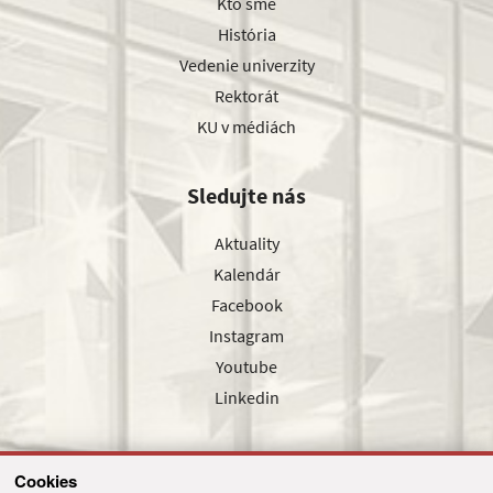
Kto sme
História
Vedenie univerzity
Rektorát
KU v médiách
Sledujte nás
Aktuality
Kalendár
Facebook
Instagram
Youtube
Linkedin
Cookies
Sledujte nás cez náš pravidelný newsletter