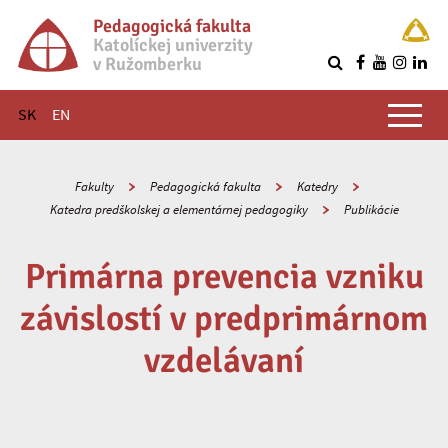
Pedagogická fakulta
Katolíckej univerzity
v Ružomberku
R
Hlavné menu
SK
EN
Fakulty
Pedagogická fakulta
Katedry
Katedra predškolskej a elementárnej pedagogiky
Publikácie
Primárna prevencia vzniku
závislostí v predprimárnom
vzdelávaní