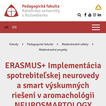
Pedagogická fakulta
Katolíckej univerzity
v Ružomberku
R
Hlavné menu
SK
EN
Fakulty
Pedagogická fakulta
Medzinárodné vzťahy
Medzinárodné projekty
ERASMUS+ Implementácia
spotrebiteľskej neurovedy
a smart výskumných
riešení v aromachológii
NEUROSMARTOLOGY