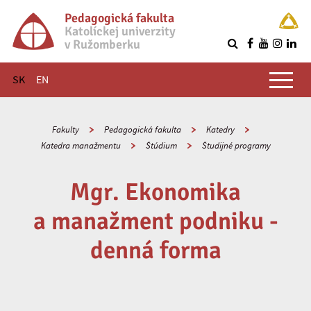
Pedagogická fakulta
Katolíckej univerzity
v Ružomberku
R
Hlavné menu
SK
EN
Fakulty
Pedagogická fakulta
Katedry
Katedra manažmentu
Štúdium
Študijné programy
Mgr. Ekonomika
a manažment podniku -
denná forma