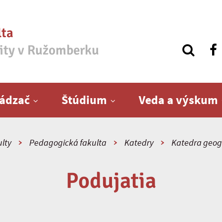
lta
zity v Ružomberku
ádzač
Štúdium
Veda a výskum
lty
Pedagogická fakulta
Katedry
Katedra geog
Podujatia