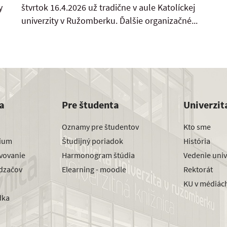
y
štvrtok 16.4.2026 už tradične v aule Katolíckej
univerzity v Ružomberku. Ďalšie organizačné...
a
Pre študenta
Univerzit
Oznamy pre študentov
Kto sme
dium
Študijný poriadok
História
avovanie
Harmonogram štúdia
Vedenie univ
dzačov
Elearning - moodle
Rektorát
KU v médiác
dka