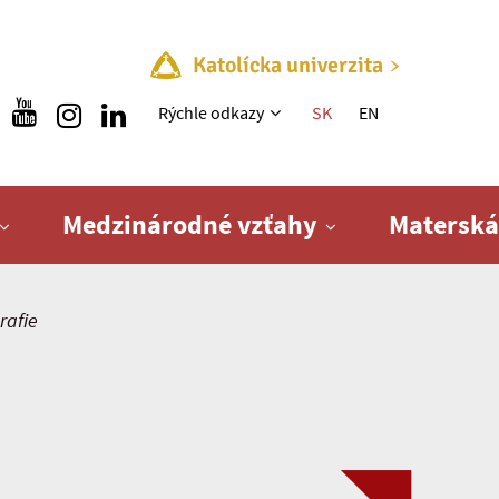
Katolícka univerzita
Rýchle menu
Rýchle odkazy
SK
EN
Medzinárodné vzťahy
Materská
rafie