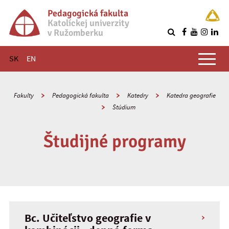
Pedagogická fakulta
Katolíckej univerzity
v Ružomberku
R
Hlavné menu
SK
EN
Fakulty
Pedagogická fakulta
Katedry
Katedra geografie
Štúdium
Študijné programy
Bc. Učiteľstvo geografie v