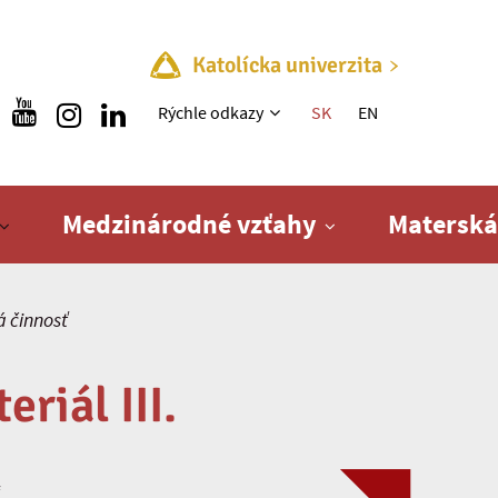
Katolícka univerzita
Rýchle menu
Rýchle odkazy
SK
EN
Medzinárodné vzťahy
Materská
 činnosť
riál III.
“