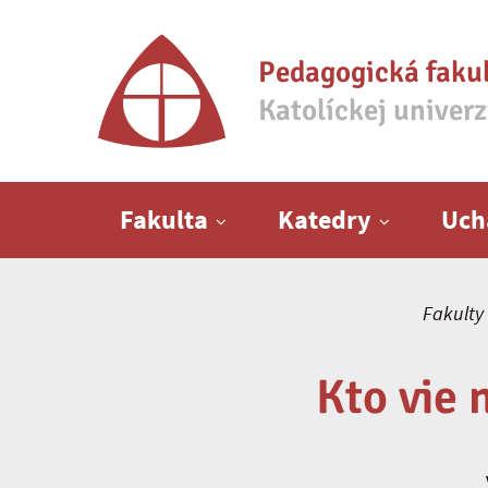
Pedagogická faku
Katolíckej univer
Hlavné menu
Fakulta
Katedry
Uch
Fakulty
Kto vie 