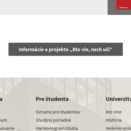
Informácie o projekte „Kto vie, nech učí“
a
Pre študenta
Univerzit
Oznamy pre študentov
Kto sme
dium
Študijný poriadok
História
avovanie
Harmonogram štúdia
Vedenie univ