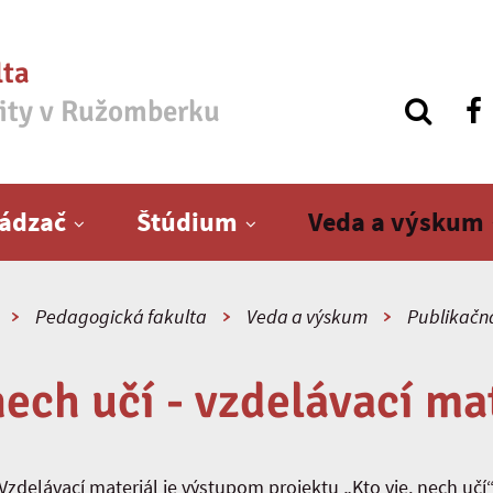
lta
zity v Ružomberku
ádzač
Štúdium
Veda a výskum
Pedagogická fakulta
Veda a výskum
Publikačná
nech učí - vzdelávací mate
Vzdelávací materiál je výstupom projektu „Kto vie, nech učí