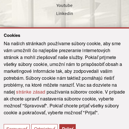
Youtube
Linkedin
Cookies
Sledujte nás cez náš pravidelný newsletter
Na našich stránkach používame súbory cookie, aby sme
vám umožnili čo najlepšie prezeranie internetových
stránok a mohli zlepšovať naše služby. Pokiaľ prijmete
všetky súbory cookie, umožní nám to prispôsobiť obsah a
marketingové informácie tak, aby zodpovedali vašim
Odoslať
potrebám. Súbory cookie nám taktiež pomáhajú riešiť
problémy, na ktoré môžete naraziť. Viac sa dozviete na
našej
stránke zásad
používania súborov cookie. V prípade
© 2021-2026 ku.sk. Všetky práva vyhradené.
|
Ochrana osobných údajov
|
ak chcete upraviť nastavenia súborov cookie, vyberte
Vyhlásenie o prístupnosti
|
Admin
možnosť "Spravovať". Pokiaľ chcete prijať všetky súbory
This site is protected by reCAPTCHA and the Google
Privacy Policy
and
Terms of
cookie a pokračovať, vyberte možnosť "Prijať".
Service
apply.
Tvorba stránky WebCreators.sk
|
Webhosting
-
HostCreators
Spravovať
Odmietnuť
Prijať