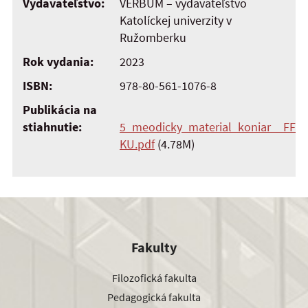
Vydavateľstvo:
VERBUM – vydavateľstvo
Katolíckej univerzity v
Ružomberku
Rok vydania:
2023
ISBN:
978-80-561-1076-8
Publikácia na
stiahnutie:
5_meodicky_material_koniar__FF
KU.pdf
(4.78M)
Fakulty
Filozofická fakulta
Pedagogická fakulta