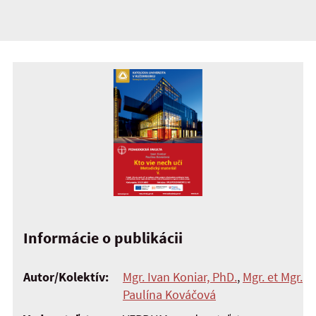
Informácie o publikácii
Autor/Kolektív:
Mgr. Ivan Koniar, PhD.
,
Mgr. et Mgr.
Paulína Kováčová