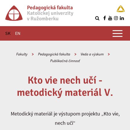
Pedagogická fakulta
Katolíckej univerzity
v Ružomberku
R
Hlavné menu
SK
EN
Fakulty
Pedagogická fakulta
Veda a výskum
Publikačná činnosť
Kto vie nech učí -
metodický materiál V.
Metodický materiál je výstupom projektu „Kto vie,
nech učí“