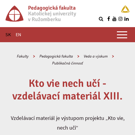
Pedagogická fakulta
Katolíckej univerzity
v Ružomberku
R
Hlavné menu
SK
EN
Fakulty
Pedagogická fakulta
Veda a výskum
Publikačná činnosť
Kto vie nech učí -
vzdelávací materiál XIII.
Vzdelávací materiál je výstupom projektu „Kto vie,
nech učí“