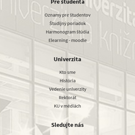
Pre študenta
Oznamy pre študentov
Študijný poriadok
Harmonogram štúdia
Elearning - moodle
Univerzita
Kto sme
História
Vedenie univerzity
Rektorát
KU v médiách
Sledujte nás