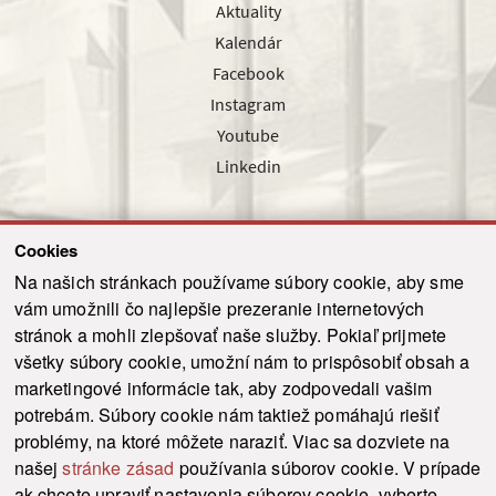
Aktuality
Kalendár
Facebook
Instagram
Youtube
Linkedin
Cookies
Sledujte nás cez náš pravidelný newsletter
Na našich stránkach používame súbory cookie, aby sme
vám umožnili čo najlepšie prezeranie internetových
stránok a mohli zlepšovať naše služby. Pokiaľ prijmete
všetky súbory cookie, umožní nám to prispôsobiť obsah a
marketingové informácie tak, aby zodpovedali vašim
Odoslať
potrebám. Súbory cookie nám taktiež pomáhajú riešiť
problémy, na ktoré môžete naraziť. Viac sa dozviete na
našej
stránke zásad
používania súborov cookie. V prípade
© 2021-2026 ku.sk. Všetky práva vyhradené.
|
Ochrana osobných údajov
|
ak chcete upraviť nastavenia súborov cookie, vyberte