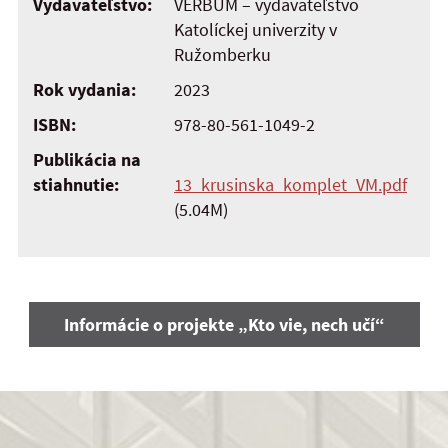
Vydavateľstvo:
VERBUM – vydavateľstvo
Katolíckej univerzity v
Ružomberku
Rok vydania:
2023
ISBN:
978-80-561-1049-2
Publikácia na
stiahnutie:
13_krusinska_komplet_VM.pdf
(5.04M)
Informácie o projekte „Kto vie, nech učí“