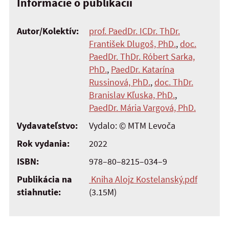
Informácie o publikácii
Autor/Kolektív:
prof. PaedDr. ICDr. ThDr.
František Dlugoš, PhD.
,
doc.
PaedDr. ThDr. Róbert Sarka,
PhD.
,
PaedDr. Katarína
Russinová, PhD.
,
doc. ThDr.
Branislav Kľuska, PhD.
,
PaedDr. Mária Vargová, PhD.
Vydavateľstvo:
Vydalo: © MTM Levoča
Rok vydania:
2022
ISBN:
978–80–8215–034–9
Publikácia na
Kniha Alojz Kostelanský.pdf
stiahnutie:
(3.15M)