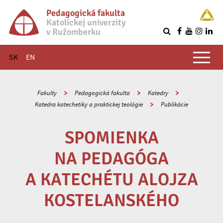
Pedagogická fakulta
Katolíckej univerzity
v Ružomberku
R
Hlavné menu
SK
EN
Fakulty
Pedagogická fakulta
Katedry
Katedra katechetiky a praktickej teológie
Publikácie
SPOMIENKA
NA PEDAGÓGA
A KATECHÉTU ALOJZA
KOSTELANSKÉHO