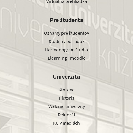
Virtuálna prehliadka
Pre študenta
Oznamy pre študentov
Študijný poriadok
Harmonogram štúdia
Elearning - moodle
Univerzita
Kto sme
História
Vedenie univerzity
Rektorát
KU v médiách