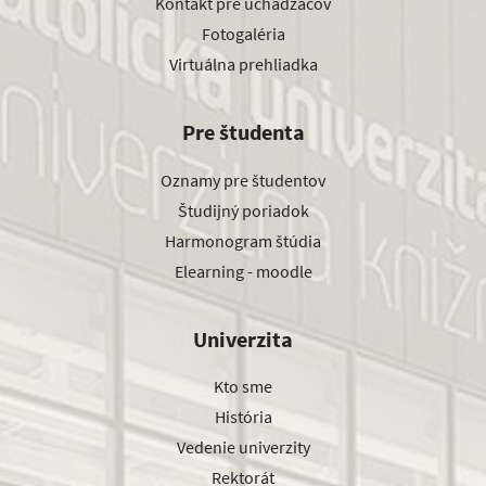
Kontakt pre uchádzačov
Fotogaléria
Virtuálna prehliadka
Pre študenta
Oznamy pre študentov
Študijný poriadok
Harmonogram štúdia
Elearning - moodle
Univerzita
Kto sme
História
Vedenie univerzity
Rektorát