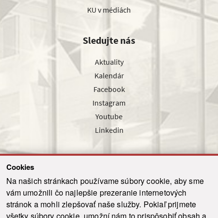
KU v médiách
Sledujte nás
Aktuality
Kalendár
Facebook
Instagram
Youtube
Linkedin
Cookies
Sledujte nás cez náš pravidelný newsletter
Na našich stránkach používame súbory cookie, aby sme
vám umožnili čo najlepšie prezeranie internetových
stránok a mohli zlepšovať naše služby. Pokiaľ prijmete
všetky súbory cookie, umožní nám to prispôsobiť obsah a