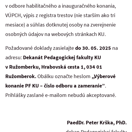
v odbore habilitačného a inauguračného konania,
VÚPCH, výpis z registra trestov (nie starším ako tri
mesiace) a súhlas dotknutej osoby na zverejnenie
osobných údajov na webových stránkach KU.
Požadované doklady zasielajte
do 30. 05. 2025
na
adresu:
Dekanát Pedagogickej fakulty KU
v Ružomberku, Hrabovská cesta 1, 034 01
Ružomberok.
Obálku označte heslom
,,Výberové
konanie PF KU – číslo odboru a zameranie”
.
Prihlášky zaslané e-mailom nebudú akceptované.
PaedDr. Peter Krška, PhD.
dekan Pedagogickej fakulty