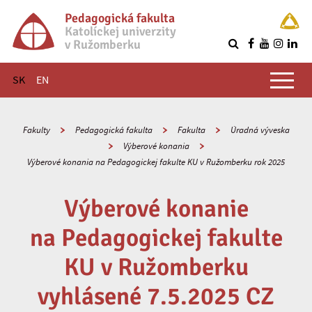
Pedagogická fakulta
Katolíckej univerzity
v Ružomberku
R
Hlavné menu
SK
EN
Fakulty
Pedagogická fakulta
Fakulta
Úradná výveska
Výberové konania
Výberové konania na Pedagogickej fakulte KU v Ružomberku rok 2025
Výberové konanie
na Pedagogickej fakulte
KU v Ružomberku
vyhlásené 7.5.2025 CZ