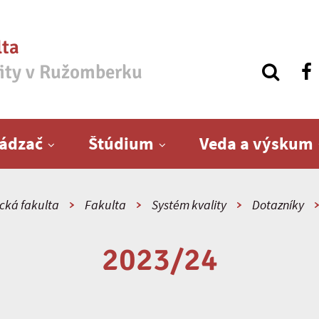
lta
zity v Ružomberku
ádzač
Štúdium
Veda a výskum
cká fakulta
Fakulta
Systém kvality
Dotazníky
2023/24