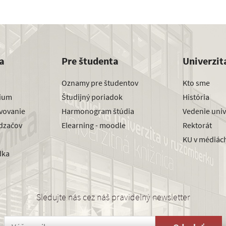
a
Pre študenta
Univerzit
Oznamy pre študentov
Kto sme
dium
Študijný poriadok
História
avovanie
Harmonogram štúdia
Vedenie univ
dzačov
Elearning - moodle
Rektorát
KU v médiác
dka
Sledujte nás cez náš pravidelný newsletter