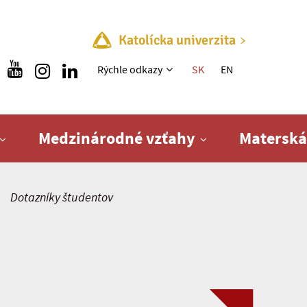
Katolícka univerzita
Rýchle menu
Rýchle odkazy
SK
EN
Medzinárodné vzťahy
Materská
Dotazníky študentov