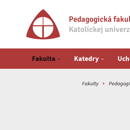
Pedagogická faku
Katolíckej univer
Hlavné menu
Fakulta
Katedry
Uch
Fakulty
Pedagogi