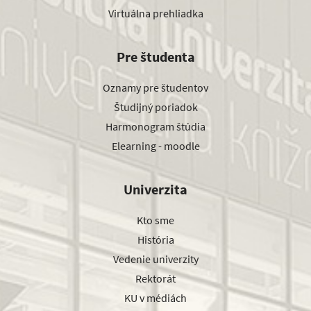
Virtuálna prehliadka
Pre študenta
Oznamy pre študentov
Študijný poriadok
Harmonogram štúdia
Elearning - moodle
Univerzita
Kto sme
História
Vedenie univerzity
Rektorát
KU v médiách