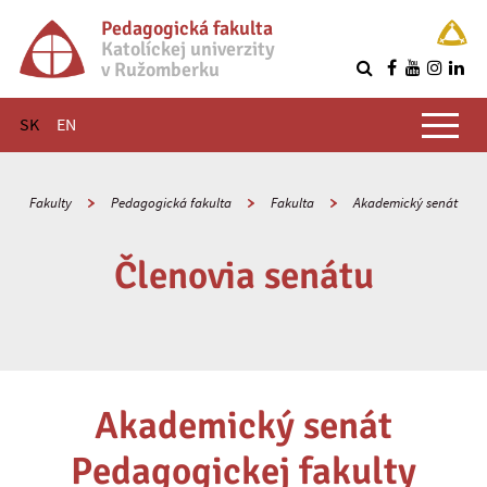
Pedagogická fakulta
Katolíckej univerzity
v Ružomberku
R
Hlavné menu
SK
EN
Fakulty
Pedagogická fakulta
Fakulta
Akademický senát
Členovia senátu
Akademický senát
Pedagogickej fakulty