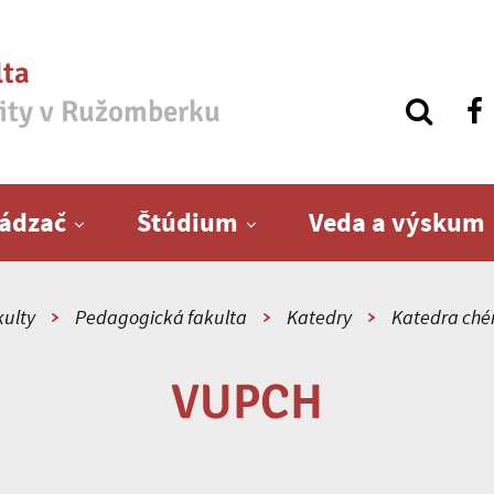
lta
zity v Ružomberku
ádzač
Štúdium
Veda a výskum
ulty
Pedagogická fakulta
Katedry
Katedra ché
VUPCH