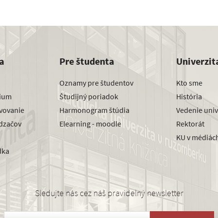
a
Pre študenta
Univerzit
Oznamy pre študentov
Kto sme
dium
Študijný poriadok
História
avovanie
Harmonogram štúdia
Vedenie univ
dzačov
Elearning - moodle
Rektorát
KU v médiác
dka
Sledujte nás cez náš pravidelný newsletter