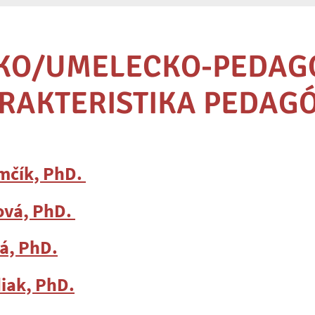
KO/UMELECKO-PEDAG
RAKTERISTIKA PEDAG
omčík, PhD.
ková, PhD.
vá, PhD.
diak, PhD.