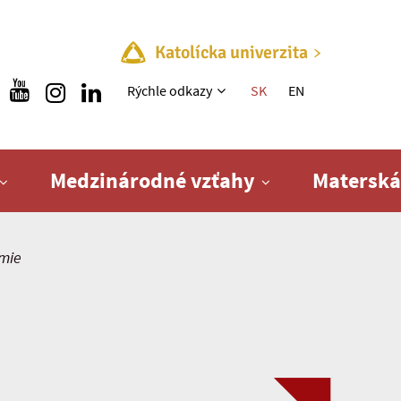
Katolícka univerzita
Rýchle menu
Rýchle odkazy
SK
EN
Medzinárodné vzťahy
Materská
mie