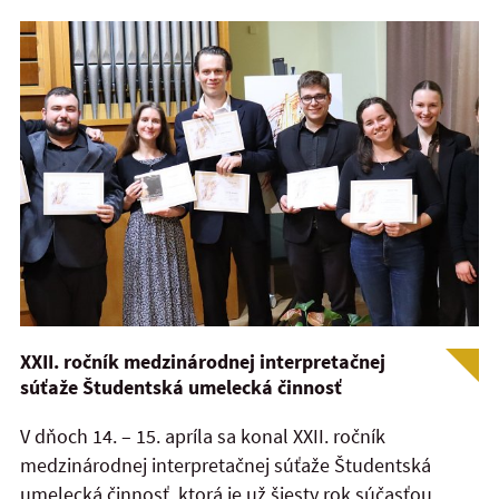
XXII. ročník medzinárodnej interpretačnej
súťaže Študentská umelecká činnosť
V dňoch 14. – 15. apríla sa konal XXII. ročník
medzinárodnej interpretačnej súťaže Študentská
umelecká činnosť, ktorá je už šiesty rok súčasťou