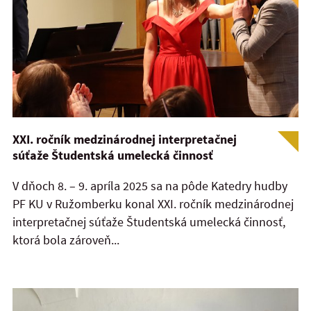
XXI. ročník medzinárodnej interpretačnej
súťaže Študentská umelecká činnosť
V dňoch 8. – 9. apríla 2025 sa na pôde Katedry hudby
PF KU v Ružomberku konal XXI. ročník medzinárodnej
interpretačnej súťaže Študentská umelecká činnosť,
ktorá bola zároveň...