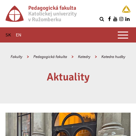
Pedagogická fakulta
Katolíckej univerzity
v Ružomberku
R
Hlavné menu
SK
EN
Fakulty
Pedagogická fakulta
Katedry
Katedra hudby
Aktuality