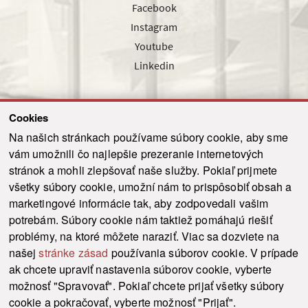
Facebook
Instagram
Youtube
Linkedin
Cookies
Sledujte nás cez náš pravidelný newsletter
Na našich stránkach používame súbory cookie, aby sme
vám umožnili čo najlepšie prezeranie internetových
stránok a mohli zlepšovať naše služby. Pokiaľ prijmete
všetky súbory cookie, umožní nám to prispôsobiť obsah a
marketingové informácie tak, aby zodpovedali vašim
Odoslať
potrebám. Súbory cookie nám taktiež pomáhajú riešiť
problémy, na ktoré môžete naraziť. Viac sa dozviete na
našej
stránke zásad
používania súborov cookie. V prípade
© 2021-2026 ku.sk. Všetky práva vyhradené.
|
Ochrana osobných údajov
|
ak chcete upraviť nastavenia súborov cookie, vyberte
Vyhlásenie o prístupnosti
|
Admin
možnosť "Spravovať". Pokiaľ chcete prijať všetky súbory
This site is protected by reCAPTCHA and the Google
Privacy Policy
and
Terms of
cookie a pokračovať, vyberte možnosť "Prijať".
Service
apply.