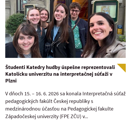
Študenti Katedry hudby úspešne reprezentovali
Katolícku univerzitu na interpretačnej súťaži v
Plzni
V dňoch 15. – 16. 6. 2026 sa konala Interpretačná súťaž
pedagogických fakúlt Českej republiky s
medzinárodnou účasťou na Pedagogickej fakulte
Západočeskej univerzity (FPE ZČU) v...