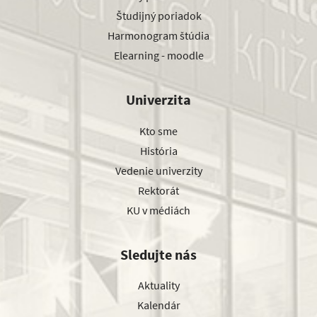
Študijný poriadok
Harmonogram štúdia
Elearning - moodle
Univerzita
Kto sme
História
Vedenie univerzity
Rektorát
KU v médiách
Sledujte nás
Aktuality
Kalendár