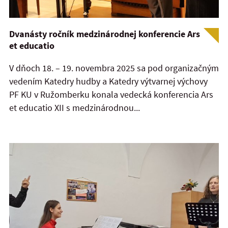
Dvanásty ročník medzinárodnej konferencie Ars
et educatio
V dňoch 18. – 19. novembra 2025 sa pod organizačným
vedením Katedry hudby a Katedry výtvarnej výchovy
PF KU v Ružomberku konala vedecká konferencia Ars
et educatio XII s medzinárodnou...