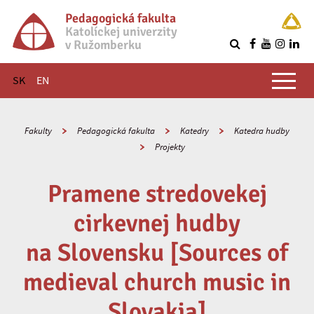
Pedagogická fakulta
Katolíckej univerzity
v Ružomberku
R
Hlavné menu
SK
EN
Fakulty
Pedagogická fakulta
Katedry
Katedra hudby
Projekty
Pramene stredovekej
cirkevnej hudby
na Slovensku [Sources of
medieval church music in
Slovakia]