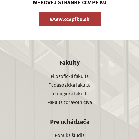
WEBOVEJ STRÁNKE CCV PF KU
www.ccvpfku.sk
Fakulty
Filozofická fakulta
Pedagogická fakulta
Teologická fakulta
Fakulta zdravotníctva
Pre uchádzača
Ponuka štúdia