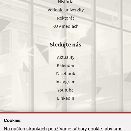
História
Vedenie univerzity
Rektorát
KU v médiách
Sledujte nás
Aktuality
Kalendár
Facebook
Instagram
Youtube
Linkedin
Cookies
Sledujte nás cez náš pravidelný newsletter
Na našich stránkach používame súbory cookie, aby sme