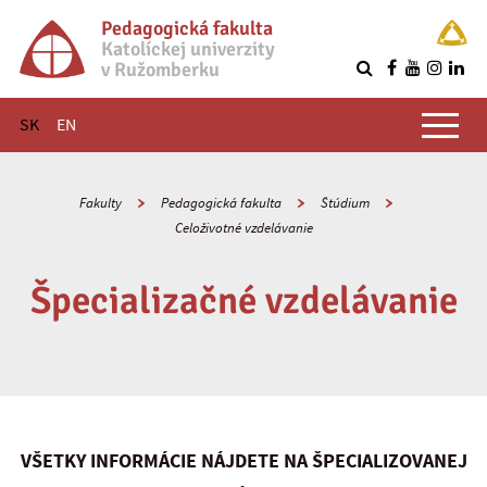
Pedagogická fakulta
Katolíckej univerzity
v Ružomberku
R
Hlavné menu
SK
EN
Fakulty
Pedagogická fakulta
Štúdium
Celoživotné vzdelávanie
Špecializačné vzdelávanie
VŠETKY INFORMÁCIE NÁJDETE NA ŠPECIALIZOVANEJ