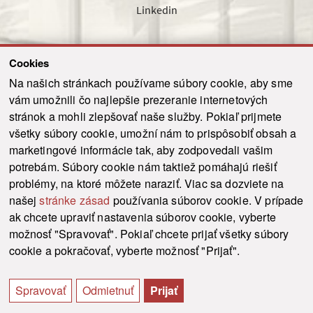
Linkedin
Cookies
Sledujte nás cez náš pravidelný newsletter
Na našich stránkach používame súbory cookie, aby sme
vám umožnili čo najlepšie prezeranie internetových
stránok a mohli zlepšovať naše služby. Pokiaľ prijmete
všetky súbory cookie, umožní nám to prispôsobiť obsah a
marketingové informácie tak, aby zodpovedali vašim
Odoslať
potrebám. Súbory cookie nám taktiež pomáhajú riešiť
problémy, na ktoré môžete naraziť. Viac sa dozviete na
našej
stránke zásad
používania súborov cookie. V prípade
© 2021-2026 ku.sk. Všetky práva vyhradené.
|
Ochrana osobných údajov
|
ak chcete upraviť nastavenia súborov cookie, vyberte
Vyhlásenie o prístupnosti
|
Admin
možnosť "Spravovať". Pokiaľ chcete prijať všetky súbory
This site is protected by reCAPTCHA and the Google
Privacy Policy
and
Terms of
cookie a pokračovať, vyberte možnosť "Prijať".
Service
apply.
Tvorba stránky WebCreators.sk
|
Webhosting
-
HostCreators
Spravovať
Odmietnuť
Prijať