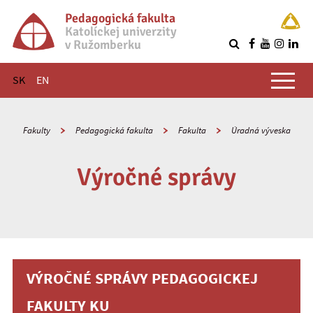
Pedagogická fakulta
Katolíckej univerzity
v Ružomberku
R
Hlavné menu
SK
EN
Fakulty
Pedagogická fakulta
Fakulta
Úradná výveska
Výročné správy
VÝROČNÉ SPRÁVY PEDAGOGICKEJ
FAKULTY KU