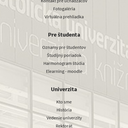
Kontakt pre uchádzačov
Fotogaléria
Virtuálna prehliadka
Pre študenta
Oznamy pre študentov
Študijný poriadok
Harmonogram štúdia
Elearning - moodle
Univerzita
Kto sme
História
Vedenie univerzity
Rektorát