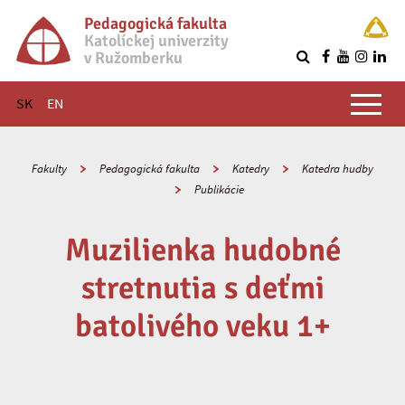
Pedagogická fakulta
Katolíckej univerzity
v Ružomberku
R
Hlavné menu
SK
EN
Fakulty
Pedagogická fakulta
Katedry
Katedra hudby
Publikácie
Muzilienka hudobné
stretnutia s deťmi
batolivého veku 1+