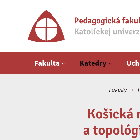
Pedagogická faku
Katolíckej univer
Hlavné menu
Fakulta
Katedry
Uch
Fakulty
Košická 
a topológ