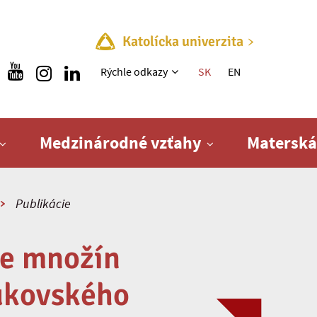
Katolícka univerzita
Rýchle menu
Rýchle odkazy
SK
EN
Medzinárodné vzťahy
Materská
Publikácie
ie množín
Bukovského