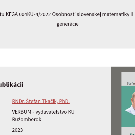
u KEGA 004KU-4/2022 Osobnosti slovenskej matematiky II 
generácie
blikácii
RNDr. Štefan Tkačik, PhD.
VERBUM - vydavateľstvo KU
Ružomberok
2023