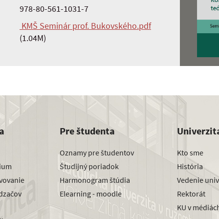
978-80-561-1031-7
KMŠ Seminár prof. Bukovského.pdf
(1.04M)
a
Pre študenta
Univerzit
Oznamy pre študentov
Kto sme
dium
Študijný poriadok
História
avovanie
Harmonogram štúdia
Vedenie univ
dzačov
Elearning - moodle
Rektorát
KU v médiác