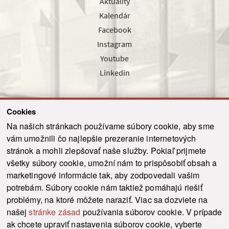
Aktuality
Kalendár
Facebook
Instagram
Youtube
Linkedin
Cookies
Sledujte nás cez náš pravidelný newsletter
Na našich stránkach používame súbory cookie, aby sme
vám umožnili čo najlepšie prezeranie internetových
stránok a mohli zlepšovať naše služby. Pokiaľ prijmete
všetky súbory cookie, umožní nám to prispôsobiť obsah a
marketingové informácie tak, aby zodpovedali vašim
Odoslať
potrebám. Súbory cookie nám taktiež pomáhajú riešiť
problémy, na ktoré môžete naraziť. Viac sa dozviete na
našej
stránke zásad
používania súborov cookie. V prípade
© 2021-2026 ku.sk. Všetky práva vyhradené.
|
Ochrana osobných údajov
|
ak chcete upraviť nastavenia súborov cookie, vyberte
Vyhlásenie o prístupnosti
|
Admin