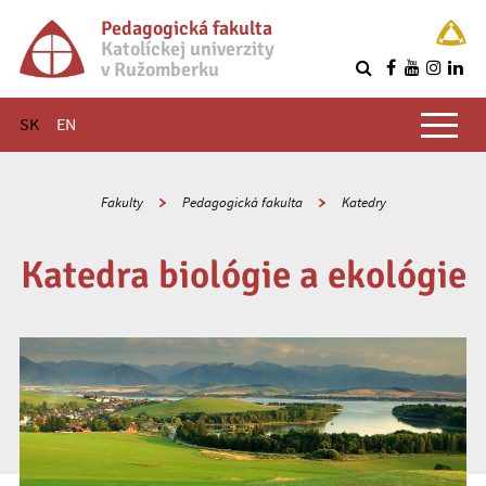
Pedagogická fakulta
Katolíckej univerzity
v Ružomberku
R
Hlavné menu
SK
EN
Fakulty
Pedagogická fakulta
Katedry
Katedra biológie a ekológie