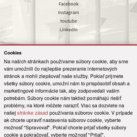
Facebook
Instagram
Youtube
Linkedin
Cookies
Sledujte nás cez náš pravidelný newsletter
Na našich stránkach používame súbory cookie, aby sme
vám umožnili čo najlepšie prezeranie internetových
stránok a mohli zlepšovať naše služby. Pokiaľ prijmete
všetky súbory cookie, umožní nám to prispôsobiť obsah a
marketingové informácie tak, aby zodpovedali vašim
Odoslať
potrebám. Súbory cookie nám taktiež pomáhajú riešiť
problémy, na ktoré môžete naraziť. Viac sa dozviete na
našej
stránke zásad
používania súborov cookie. V prípade
© 2021-2026 ku.sk. Všetky práva vyhradené.
|
Ochrana osobných údajov
|
ak chcete upraviť nastavenia súborov cookie, vyberte
Vyhlásenie o prístupnosti
|
Admin
možnosť "Spravovať". Pokiaľ chcete prijať všetky súbory
This site is protected by reCAPTCHA and the Google
Privacy Policy
and
Terms of
cookie a pokračovať, vyberte možnosť "Prijať".
Service
apply.