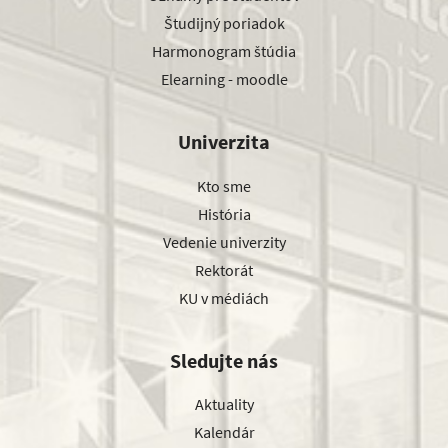
Študijný poriadok
Harmonogram štúdia
Elearning - moodle
Univerzita
Kto sme
História
Vedenie univerzity
Rektorát
KU v médiách
Sledujte nás
Aktuality
Kalendár