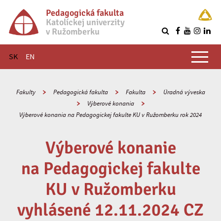
Pedagogická fakulta
Katolíckej univerzity
v Ružomberku
R
Hlavné menu
SK
EN
Fakulty
Pedagogická fakulta
Fakulta
Úradná výveska
Výberové konania
Výberové konania na Pedagogickej fakulte KU v Ružomberku rok 2024
Výberové konanie
na Pedagogickej fakulte
KU v Ružomberku
vyhlásené 12.11.2024 CZ