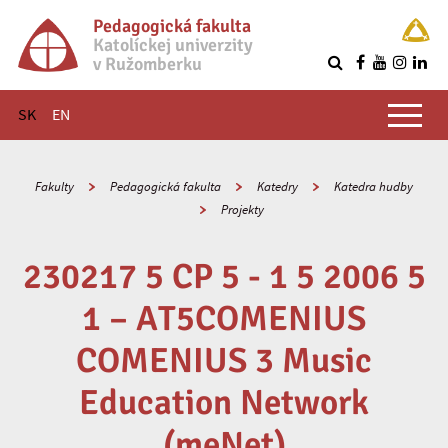
Pedagogická fakulta
Katolíckej univerzity
v Ružomberku
R
Hlavné menu
SK
EN
Fakulty
Pedagogická fakulta
Katedry
Katedra hudby
Projekty
230217 5 CP 5 - 1 5 2006 5
1 – AT5COMENIUS
COMENIUS 3 Music
Education Network
(meNet)