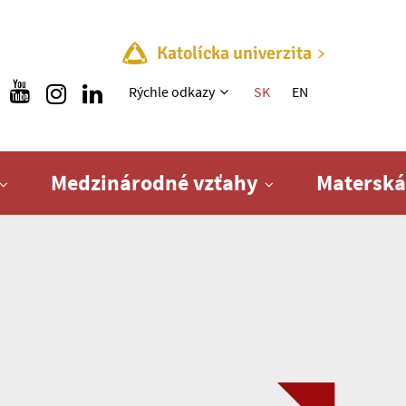
Katolícka univerzita
Rýchle menu
Rýchle odkazy
SK
EN
Medzinárodné vzťahy
Materská