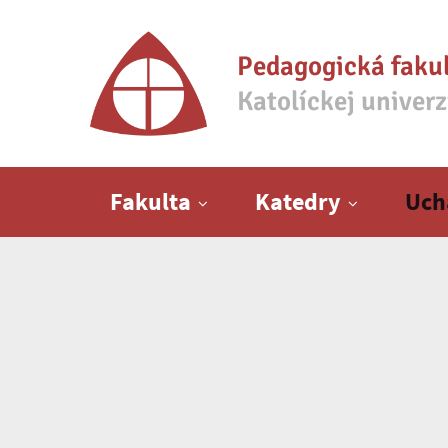
Pedagogická faku
Katolíckej univer
Hlavné menu
Fakulta
Katedry
Uch