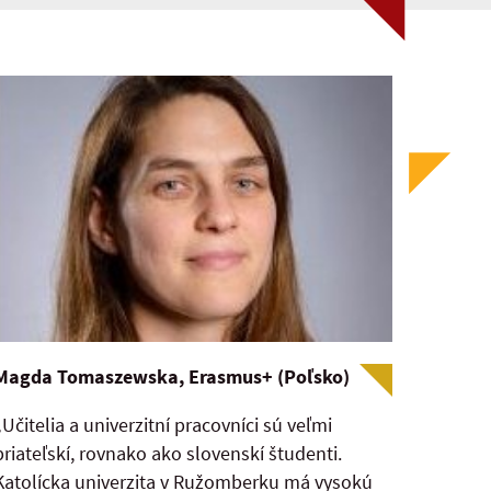
Magda Tomaszewska, Erasmus+ (Poľsko)
„Učitelia a univerzitní pracovníci sú veľmi
priateľskí, rovnako ako slovenskí študenti.
Katolícka univerzita v Ružomberku má vysokú