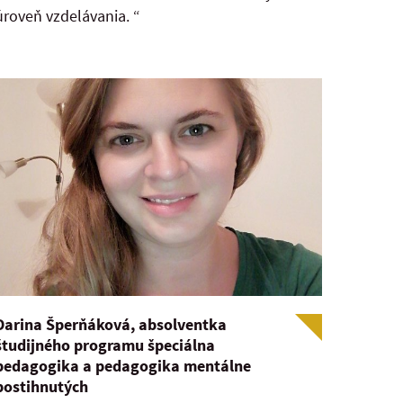
úroveň vzdelávania. “
Darina Šperňáková, absolventka
študijného programu špeciálna
pedagogika a pedagogika mentálne
postihnutých