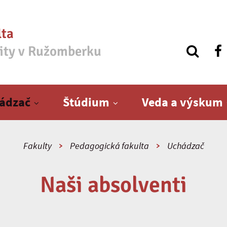
lta
zity v Ružomberku
ádzač
Štúdium
Veda a výskum
Fakulty
Pedagogická fakulta
Uchádzač
Naši absolventi