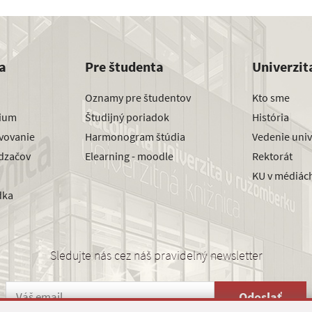
a
Pre študenta
Univerzit
Oznamy pre študentov
Kto sme
dium
Študijný poriadok
História
avovanie
Harmonogram štúdia
Vedenie univ
dzačov
Elearning - moodle
Rektorát
KU v médiác
dka
Sledujte nás cez náš pravidelný newsletter
Odoslať