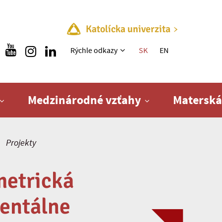
Katolícka univerzita
Rýchle menu
Rýchle odkazy
SK
EN
Medzinárodné vzťahy
Materská
Projekty
metrická
mentálne