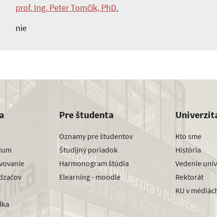
prof. Ing. Peter Tomčík, PhD.
nie
a
Pre študenta
Univerzit
Oznamy pre študentov
Kto sme
dium
Študijný poriadok
História
avovanie
Harmonogram štúdia
Vedenie univ
dzačov
Elearning - moodle
Rektorát
KU v médiác
dka