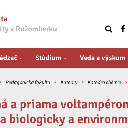
lta
zity v Ružomberku
ádzač
Štúdium
Veda a výskum
Pedagogická fakulta
Katedry
Katedra chémie
á a priama voltampéro
a biologicky a environ