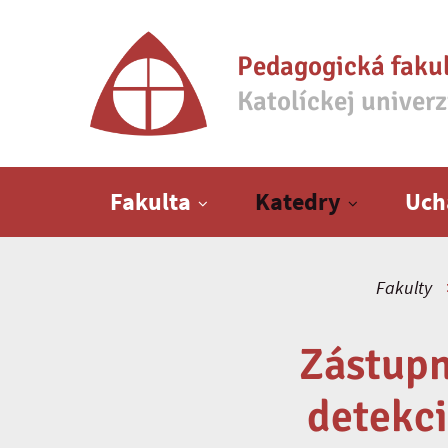
Pedagogická faku
Katolíckej univer
Hlavné menu
Fakulta
Katedry
Uch
Fakulty
Zástupn
detekci