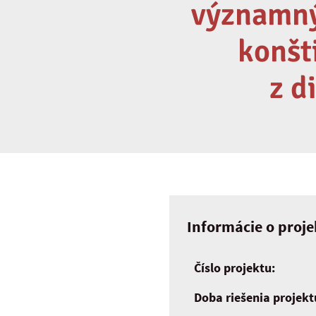
významný
konšt
z d
Informácie o proje
Číslo projektu:
Doba riešenia projekt