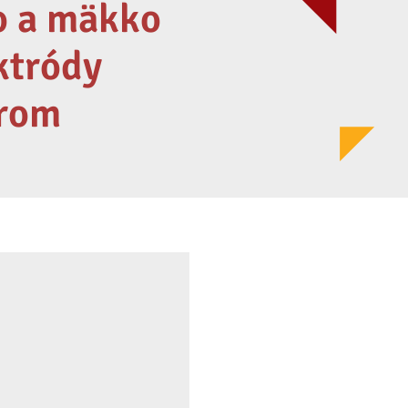
o a mäkko
ktródy
órom