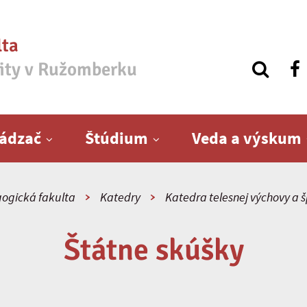
lta
zity v Ružomberku
ádzač
Štúdium
Veda a výskum
ogická fakulta
Katedry
Katedra telesnej výchovy a 
Štátne skúšky