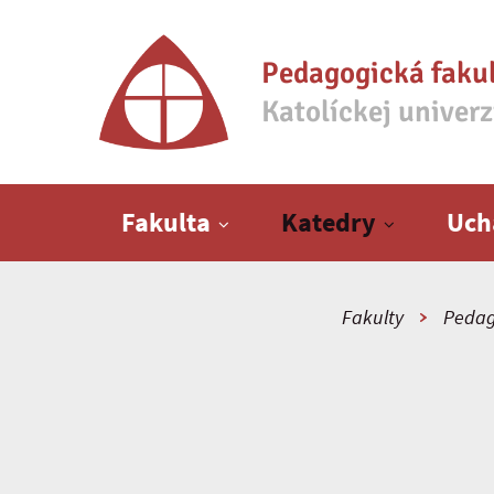
Pedagogická faku
Katolíckej univer
Hlavné menu
Fakulta
Katedry
Uch
Fakulty
Pedag