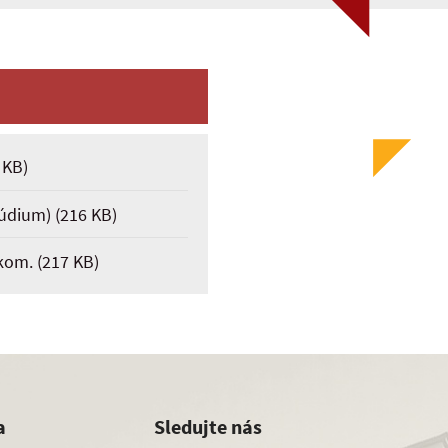
 KB)
túdium)
(216 KB)
 kom.
(217 KB)
a
Sledujte nás