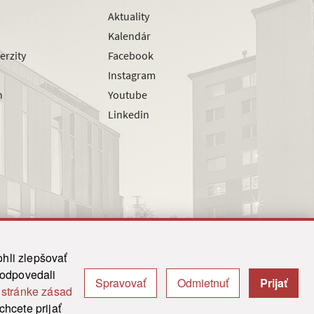
Aktuality
Kalendár
erzity
Facebook
Instagram
h
Youtube
Linkedin
hli zlepšovať
zodpovedali
Spravovať
Odmietnuť
Prijať
|
Admin
j
stránke zásad
y.
hcete prijať