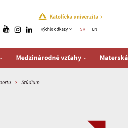
Katolícka univerzita
Rýchle menu
Rýchle odkazy
SK
EN
Medzinárodné vzťahy
Materská
športu
Štúdium