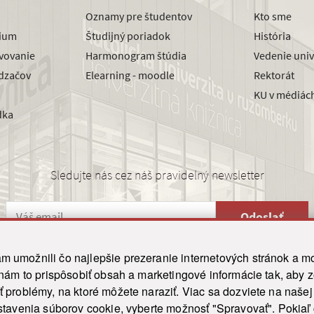
Oznamy pre študentov
Kto sme
dium
Študijný poriadok
História
avovanie
Harmonogram štúdia
Vedenie univ
dzačov
Elearning - moodle
Rektorát
KU v médiác
dka
Sledujte nás cez náš pravidelný newsletter
Odoslať
 umožnili čo najlepšie prezeranie internetových stránok a mo
 nám to prispôsobiť obsah a marketingové informácie tak, aby 
26 ku.sk. Všetky práva vyhradené.
|
Ochrana osobných údajov
|
Vyhlásenie o prístupnosti
 problémy, na ktoré môžete naraziť. Viac sa dozviete na naše
his site is protected by reCAPTCHA and the Google
Privacy Policy
and
Terms of Service
appl
tavenia súborov cookie, vyberte možnosť "Spravovať". Pokiaľ c
Tvorba stránky WebCreators.sk
|
Webhosting
-
HostCreators