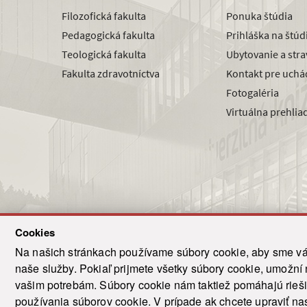
Filozofická fakulta
Ponuka štúdia
Pedagogická fakulta
Prihláška na štú
Teologická fakulta
Ubytovanie a str
Fakulta zdravotníctva
Kontakt pre uchá
Fotogaléria
Virtuálna prehlia
Cookies
Na našich stránkach používame súbory cookie, aby sme vám
naše služby. Pokiaľ prijmete všetky súbory cookie, umožní
© 2021-20
vašim potrebám. Súbory cookie nám taktiež pomáhajú riešiť
T
používania súborov cookie. V prípade ak chcete upraviť nas