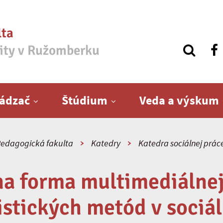
lta
zity v Ružomberku
ádzač
Štúdium
Veda a výskum
edagogická fakulta
Katedry
Katedra sociálnej prác
na forma multimediálne
istických metód v soci