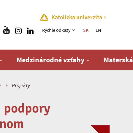
Katolícka univerzita
Rýchle menu
Rýchle odkazy
SK
EN
Medzinárodné vzťahy
Materská
e
Projekty
j podpory
álnom