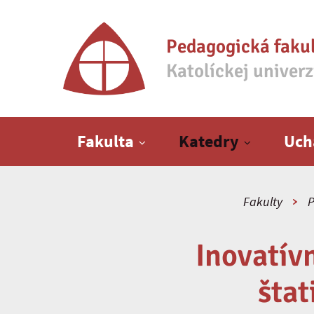
Pedagogická faku
Katolíckej univer
Hlavné menu
Fakulta
Katedry
Uch
Fakulty
P
Inovatív
štat