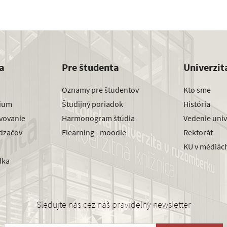
a
Pre študenta
Univerzit
Oznamy pre študentov
Kto sme
dium
Študijný poriadok
História
avovanie
Harmonogram štúdia
Vedenie univ
dzačov
Elearning - moodle
Rektorát
KU v médiác
dka
Sledujte nás cez náš pravidelný newsletter