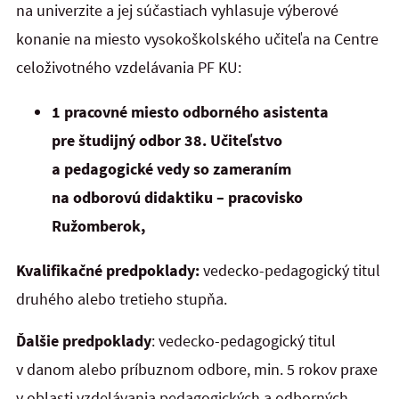
na univerzite a jej súčastiach vyhlasuje výberové
konanie na miesto vysokoškolského učiteľa na Centre
celoživotného vzdelávania PF KU:
1 pracovné miesto odborného asistenta
pre študijný odbor 38. Učiteľstvo
a pedagogické vedy so zameraním
na odborovú didaktiku – pracovisko
Ružomberok,
Kvalifikačné predpoklady:
vedecko-pedagogický titul
druhého alebo tretieho stupňa.
Ďalšie predpoklady
: vedecko-pedagogický titul
v danom alebo príbuznom odbore, min. 5 rokov praxe
v oblasti vzdelávania pedagogických a odborných