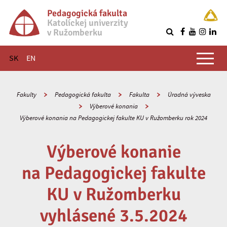
Pedagogická fakulta
Katolíckej univerzity
v Ružomberku
R
Hlavné menu
SK
EN
Fakulty
Pedagogická fakulta
Fakulta
Úradná výveska
Výberové konania
Výberové konania na Pedagogickej fakulte KU v Ružomberku rok 2024
Výberové konanie
na Pedagogickej fakulte
KU v Ružomberku
vyhlásené 3.5.2024