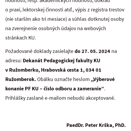
hodností, resp. akademických hodností, doklad
o praxi, lektorskej činnosti atď., výpis z registra trestov
(nie starším ako tri mesiace) a súhlas dotknutej osoby
na zverejnenie osobných údajov na webových
stránkach KU.
Požadované doklady zasielajte
do 27. 05. 2024
na
adresu:
Dekanát Pedagogickej fakulty KU
v Ružomberku, Hrabovská cesta 1, 034 01
Ružomberok.
Obálku označte heslom
,,Výberové
konanie PF KU – číslo odboru a zameranie”
.
Prihlášky zaslané e-mailom nebudú akceptované.
PaedDr. Peter Krška, PhD.