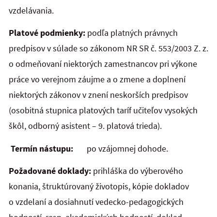
vzdelávania.
Platové podmienky:
podľa platných právnych
predpisov v súlade so zákonom NR SR č. 553/2003 Z. z.
o odmeňovaní niektorých zamestnancov pri výkone
práce vo verejnom záujme a o zmene a doplnení
niektorých zákonov v znení neskorších predpisov
(osobitná stupnica platových taríf učiteľov vysokých
škôl, odborný asistent – 9. platová trieda).
Termín nástupu:
po vzájomnej dohode.
Požadované doklady:
prihláška do výberového
konania, štruktúrovaný životopis, kópie dokladov
o vzdelaní a dosiahnutí vedecko-pedagogických