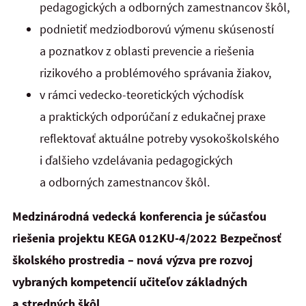
pedagogických a odborných zamestnancov škôl,
podnietiť medziodborovú výmenu skúseností
a poznatkov z oblasti prevencie a riešenia
rizikového a problémového správania žiakov,
v rámci vedecko-teoretických východísk
a praktických odporúčaní z edukačnej praxe
reflektovať aktuálne potreby vysokoškolského
i ďalšieho vzdelávania pedagogických
a odborných zamestnancov škôl.
Medzinárodná vedecká konferencia je súčasťou
riešenia projektu KEGA 012KU-4/2022 Bezpečnosť
školského prostredia – nová výzva pre rozvoj
vybraných kompetencií učiteľov základných
a stredných škôl.