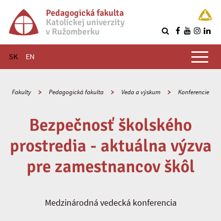
Pedagogická fakulta
Katolíckej univerzity
v Ružomberku
R
Hlavné menu
SK
EN
Fakulty
Pedagogická fakulta
Veda a výskum
Konferencie
Bezpečnosť školského
prostredia - aktuálna výzva
pre zamestnancov škôl
Medzinárodná vedecká konferencia