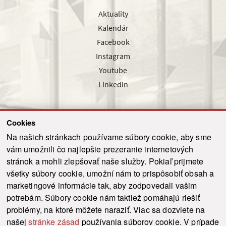
Aktuality
Kalendár
Facebook
Instagram
Youtube
Linkedin
Cookies
Sledujte nás cez náš pravidelný newsletter
Na našich stránkach používame súbory cookie, aby sme
vám umožnili čo najlepšie prezeranie internetových
stránok a mohli zlepšovať naše služby. Pokiaľ prijmete
všetky súbory cookie, umožní nám to prispôsobiť obsah a
marketingové informácie tak, aby zodpovedali vašim
Odoslať
potrebám. Súbory cookie nám taktiež pomáhajú riešiť
problémy, na ktoré môžete naraziť. Viac sa dozviete na
našej
stránke zásad
používania súborov cookie. V prípade