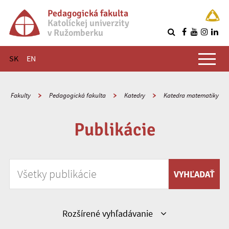
Pedagogická fakulta
Katolíckej univerzity
v Ružomberku
R
Hlavné menu
SK
EN
Fakulty
Pedagogická fakulta
Katedry
Katedra matematiky
Publikácie
Vyhľadávať podľa kľúčového slova
VYHĽADAŤ
Zobraziť
Rozšírené vyhľadávanie