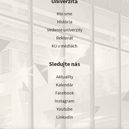
Univerzita
Kto sme
História
Vedenie univerzity
Rektorát
KU v médiách
Sledujte nás
Aktuality
Kalendár
Facebook
Instagram
Youtube
Linkedin