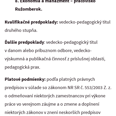
8. Ekonómia a manažment – pracovisko
Ružomberok.
Kvalifikačné predpoklady:
vedecko-pedagogický titul
druhého stupňa.
Ďalšie predpoklady
: vedecko-pedagogický titul
v danom alebo príbuznom odbore, vedecko-
výskumná a publikačná činnosť z príslušnej oblasti,
pedagogická prax.
Platové podmienky:
podľa platných právnych
predpisov v súlade so zákonom NR SR č. 553/2003 Z. z.
o odmeňovaní niektorých zamestnancov pri výkone
práce vo verejnom záujme a o zmene a doplnení
niektorých zákonov v znení neskorších predpisov