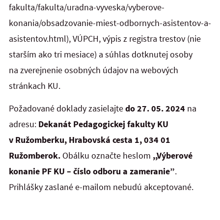
fakulta/fakulta/uradna-vyveska/vyberove-
konania/obsadzovanie-miest-odbornych-asistentov-a-
asistentov.html), VÚPCH, výpis z registra trestov (nie
starším ako tri mesiace) a súhlas dotknutej osoby
na zverejnenie osobných údajov na webových
stránkach KU.
Požadované doklady zasielajte
do 27. 05. 2024
na
adresu:
Dekanát Pedagogickej fakulty KU
v Ružomberku, Hrabovská cesta 1, 034 01
Ružomberok.
Obálku označte heslom
,,Výberové
konanie PF KU – číslo odboru a zameranie”
.
Prihlášky zaslané e-mailom nebudú akceptované.