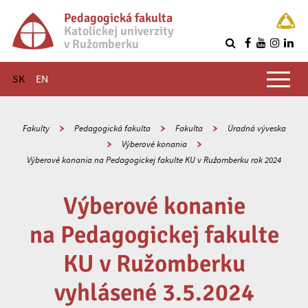
Pedagogická fakulta
Katolíckej univerzity
v Ružomberku
R
Hlavné menu
SK
EN
Fakulty
Pedagogická fakulta
Fakulta
Úradná výveska
Výberové konania
Výberové konania na Pedagogickej fakulte KU v Ružomberku rok 2024
Výberové konanie
na Pedagogickej fakulte
KU v Ružomberku
vyhlásené 3.5.2024