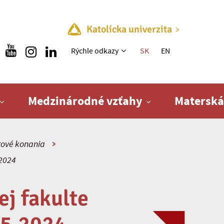
Katolícka univerzita
Rýchle menu
Rýchle odkazy
SK
EN
Medzinárodné vzťahy
Materská
ové konania
 2024
j fakulte