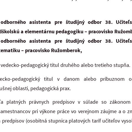
odborného asistenta pre študijný odbor 38. Učiteľ
dškolskú a elementárnu pedagogiku – pracovisko Ružom
odborného asistenta pre študijný odbor 38. Učiteľ
ematiku – pracovisko Ružomberok,
vedecko-pedagogický titul druhého alebo tretieho stupňa.
ecko-pedagogický titul v danom alebo príbuznom o
lušnej oblasti, pedagogická prax.
ľa platných právnych predpisov v súlade so zákonom
amestnancov pri výkone práce vo verejnom záujme a o z
 predpisov (osobitná stupnica platových taríf učiteľov vyso