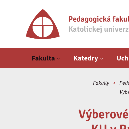
Pedagogická faku
Katolíckej univer
Hlavné menu
Fakulta
Katedry
Uch
Fakulty
Peda
Výbe
Výberové