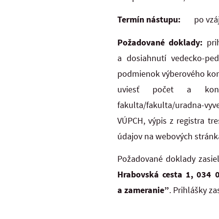
Termín nástupu:
po vzájo
Požadované doklady:
pri
a dosiahnutí vedecko-ped
podmienok výberového kona
uviesť počet a konkrét
fakulta/fakulta/uradna-vyv
VÚPCH, výpis z registra tr
údajov na webových stránk
Požadované doklady zasie
Hrabovská cesta 1, 034
a zameranie”
. Prihlášky 