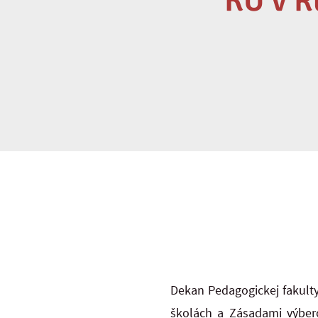
KU v R
Dekan Pedagogickej fakulty
školách a Zásadami výbero