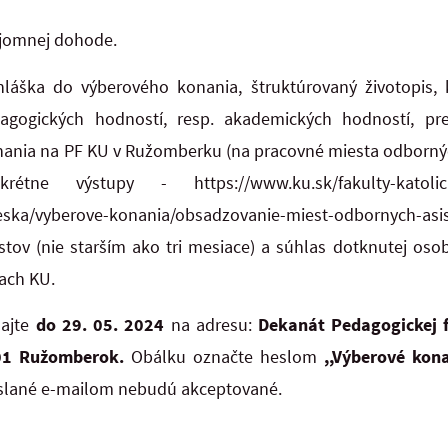
mnej dohode.
hláška do výberového konania, štruktúrovaný životopis,
agogických hodností, resp. akademických hodností, pr
nia na PF KU v Ružomberku (na pracovné miesta odborných
ne výstupy - https://www.ku.sk/fakulty-katolickej-
eska/vyberove-konania/obsadzovanie-miest-odbornych-asist
estov (nie starším ako tri mesiace) a súhlas dotknutej os
ach KU.
lajte
do 29. 05. 2024
na adresu:
Dekanát Pedagogickej 
 01 Ružomberok.
Obálku označte heslom
,,Výberové kon
zaslané e-mailom nebudú akceptované.