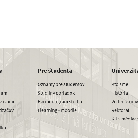
a
Pre študenta
Univerzit
Oznamy pre študentov
Kto sme
dium
Študijný poriadok
História
avovanie
Harmonogram štúdia
Vedenie univ
dzačov
Elearning - moodle
Rektorát
KU v médiác
dka