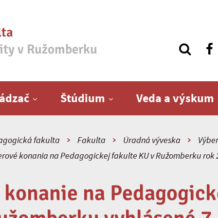
lta
zity v Ružomberku
ádzač
Štúdium
Veda a výskum
gogická fakulta
Fakulta
Úradná výveska
Výber
rové konania na Pedagogickej fakulte KU v Ružomberku rok
 konanie na Pedagogicke