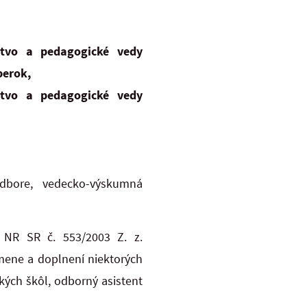
stvo a pedagogické vedy
berok,
stvo a pedagogické vedy
dbore, vedecko-výskumná
 NR SR č. 553/2003 Z. z.
mene a doplnení niektorých
kých škôl, odborný asistent