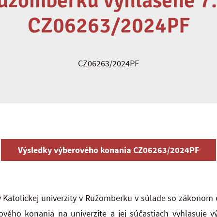
užomberku vyhlásené 7
CZ06263/2024PF
CZ06263/2024PF
Výsledky výberového konania CZ06263/2024PF
 Katolíckej univerzity v Ružomberku v súlade so zákonom č
vého konania na univerzite a jej súčastiach vyhlasuje 