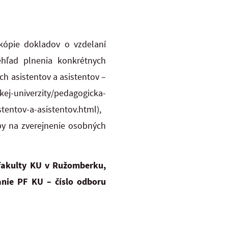
 kópie dokladov o vzdelaní
ehľad plnenia konkrétnych
 asistentov a asistentov –
univerzity/pedagogicka-
entov-a-asistentov.html),
oby na zverejnenie osobných
fakulty KU v Ružomberku,
anie PF KU – číslo odboru