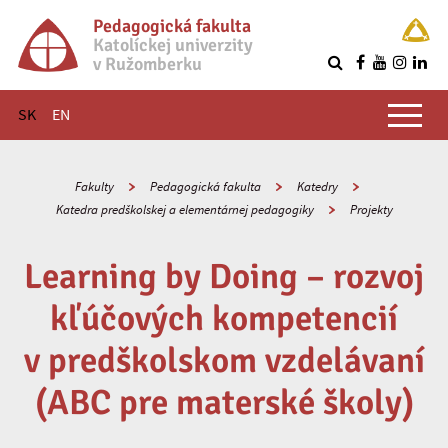
Pedagogická fakulta
Katolíckej univerzity
v Ružomberku
R
Hlavné menu
SK
EN
Fakulty
Pedagogická fakulta
Katedry
Katedra predškolskej a elementárnej pedagogiky
Projekty
Learning by Doing – rozvoj
kľúčových kompetencií
v predškolskom vzdelávaní
(ABC pre materské školy)