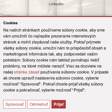
Linkedin
Cookies
Sledujte nás cez náš pravidelný newsletter
Na našich stránkach používame súbory cookie, aby sme
vám umožnili čo najlepšie prezeranie internetových
stránok a mohli zlepšovať naše služby. Pokiaľ prijmete
všetky súbory cookie, umožní nám to prispôsobiť obsah a
marketingové informácie tak, aby zodpovedali vašim
Odoslať
potrebám. Súbory cookie nám taktiež pomáhajú riešiť
problémy, na ktoré môžete naraziť. Viac sa dozviete na
našej
stránke zásad
používania súborov cookie. V prípade
© 2021-2026 ku.sk. Všetky práva vyhradené.
|
Ochrana osobných údajov
|
ak chcete upraviť nastavenia súborov cookie, vyberte
Vyhlásenie o prístupnosti
|
Admin
možnosť "Spravovať". Pokiaľ chcete prijať všetky súbory
This site is protected by reCAPTCHA and the Google
Privacy Policy
and
Terms of
cookie a pokračovať, vyberte možnosť "Prijať".
Service
apply.
Tvorba stránky WebCreators.sk
|
Webhosting
-
HostCreators
Spravovať
Odmietnuť
Prijať