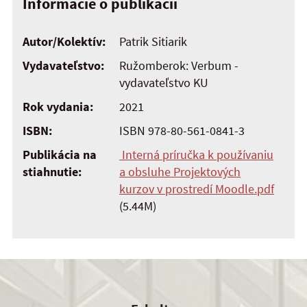
Informácie o publikácii
Autor/Kolektív:
Patrik Sitiarik
Vydavateľstvo:
Ružomberok: Verbum -
vydavateľstvo KU
Rok vydania:
2021
ISBN:
ISBN 978-80-561-0841-3
Publikácia na
Interná príručka k používaniu
stiahnutie:
a obsluhe Projektových
kurzov v prostredí Moodle.pdf
(5.44M)