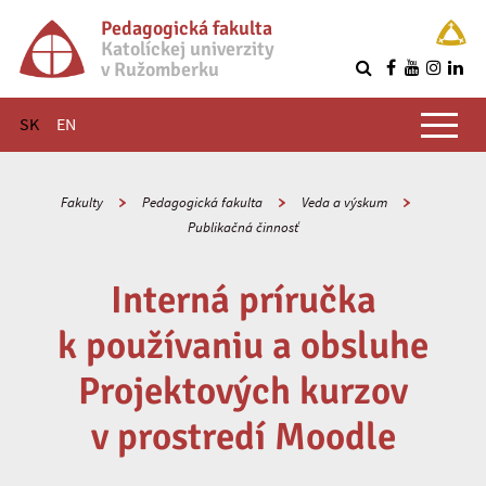
Pedagogická fakulta
Katolíckej univerzity
v Ružomberku
R
Hlavné menu
SK
EN
Fakulty
Pedagogická fakulta
Veda a výskum
Publikačná činnosť
Interná príručka
k používaniu a obsluhe
Projektových kurzov
v prostredí Moodle