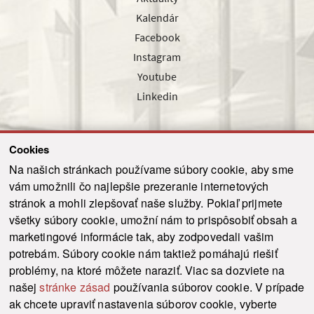
Kalendár
Facebook
Instagram
Youtube
Linkedin
Cookies
Sledujte nás cez náš pravidelný newsletter
Na našich stránkach používame súbory cookie, aby sme
vám umožnili čo najlepšie prezeranie internetových
stránok a mohli zlepšovať naše služby. Pokiaľ prijmete
všetky súbory cookie, umožní nám to prispôsobiť obsah a
marketingové informácie tak, aby zodpovedali vašim
Odoslať
potrebám. Súbory cookie nám taktiež pomáhajú riešiť
problémy, na ktoré môžete naraziť. Viac sa dozviete na
našej
stránke zásad
používania súborov cookie. V prípade
© 2021-2026 ku.sk. Všetky práva vyhradené.
|
Ochrana osobných údajov
|
ak chcete upraviť nastavenia súborov cookie, vyberte
Vyhlásenie o prístupnosti
|
Admin