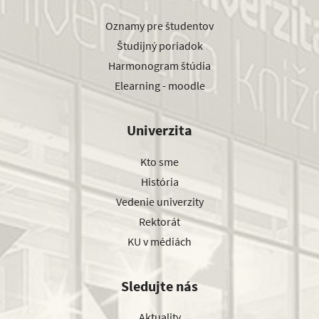
Oznamy pre študentov
Študijný poriadok
Harmonogram štúdia
Elearning - moodle
Univerzita
Kto sme
História
Vedenie univerzity
Rektorát
KU v médiách
Sledujte nás
Aktuality