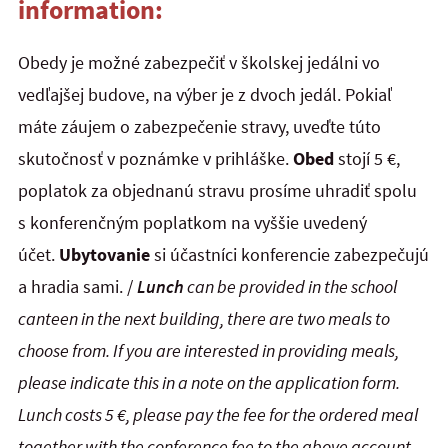
information:
Obedy je možné zabezpečiť v školskej jedálni vo
vedľajšej budove, na výber je z dvoch jedál. Pokiaľ
máte záujem o zabezpečenie stravy, uveďte túto
skutočnosť v poznámke v prihláške.
Obed
stojí 5 €,
poplatok za objednanú stravu prosíme uhradiť spolu
s konferenčným poplatkom na vyššie uvedený
účet.
Ubytovanie
si účastníci konferencie zabezpečujú
a hradia sami. /
Lunch
can be provided in the school
canteen in the next building, there are two meals to
choose from. If you are interested in providing meals,
please indicate this in a note on the application form.
Lunch costs 5 €, please pay the fee for the ordered meal
together with the conference fee to the above account.