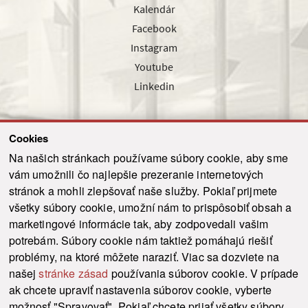
Kalendár
Facebook
Instagram
Youtube
Linkedin
Cookies
Sledujte nás cez náš pravidelný newsletter
Na našich stránkach používame súbory cookie, aby sme
vám umožnili čo najlepšie prezeranie internetových
stránok a mohli zlepšovať naše služby. Pokiaľ prijmete
všetky súbory cookie, umožní nám to prispôsobiť obsah a
marketingové informácie tak, aby zodpovedali vašim
Odoslať
potrebám. Súbory cookie nám taktiež pomáhajú riešiť
problémy, na ktoré môžete naraziť. Viac sa dozviete na
našej
stránke zásad
používania súborov cookie. V prípade
© 2021-2026 ku.sk. Všetky práva vyhradené.
|
Ochrana osobných údajov
|
ak chcete upraviť nastavenia súborov cookie, vyberte
Vyhlásenie o prístupnosti
|
Admin
možnosť "Spravovať". Pokiaľ chcete prijať všetky súbory