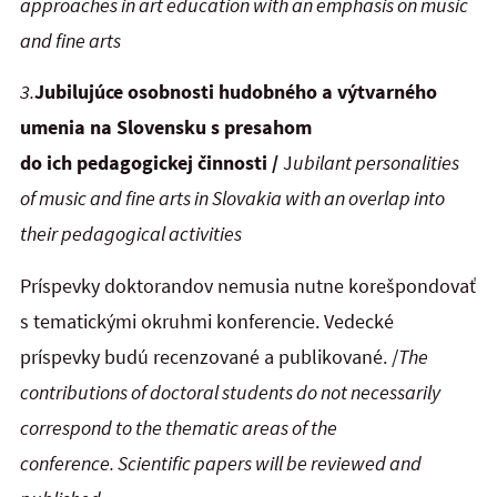
approaches in art education with an emphasis on music
and fine arts
3.
Jubilujúce osobnosti hudobného a výtvarného
umenia na Slovensku s presahom
do ich
pedagogickej činnosti
/
J
ubilant personalities
of music and fine arts in Slovakia with an overlap into
their pedagogical activities
Príspevky
doktorandov
nemusia nutne korešpondovať
s tematickými okruhmi konferencie.
Vedecké
príspevky budú recenzované a publikované. /
The
contributions of doctoral students do not necessarily
correspond to the thematic areas of the
conference.
Scientific p
apers will be reviewed and