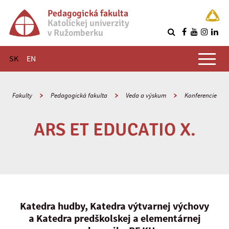
Pedagogická fakulta
Katolíckej univerzity
v Ružomberku
R
Hlavné menu
SK
EN
Fakulty
Pedagogická fakulta
Veda a výskum
Konferencie
ARS ET EDUCATIO X.
Katedra hudby, Katedra výtvarnej výchovy
a Katedra predškolskej a elementárnej