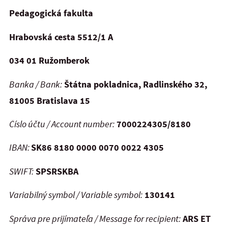
Pedagogická fakulta
Hrabovská cesta 5512/1 A
034 01 Ružomberok
Banka / Bank:
Štátna pokla
dnica, Radlinského 32,
81005 B
ratislava 15
Číslo účtu / Account number:
7000224305/8180
IBAN:
SK86 8180 0000 0070 0022 4305
SWIFT:
SPSRSKBA
Variabilný symbol / Variable symbol:
130141
Správa pre prijímateľa / Message for recipient:
ARS ET