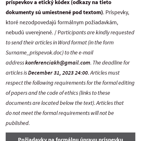
príspevkov
a
etický kódex
(odkazy na tieto
dokumenty sú umiestnené pod textom)
. Príspevky,
ktoré nezodpovedajú formálnym požiadavkám,
nebudú uverejnené. / P
articipants are kindly requested
to send their articles in Word format (in the form
Surname_prispevok.doc) to the e-mail
address
konferenciakh@gmail.com
.
The deadline for
articles is
December 31, 2023 24:00.
Articles must
respect the following requirements for the formal editing
of papers and the code of ethics (links to these
documents are located below the text). Articles that
do not meet the formal requirements will not be
published.
Požiadavky na formálnu úpravu príspevku