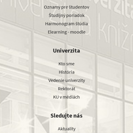
Oznamy pre študentov
Študijný poriadok
Harmonogram štúdia
Elearning - moodle
Univerzita
Kto sme
História
Vedenie univerzity
Rektorát
KU v médiách
Sledujte nás
Aktuality