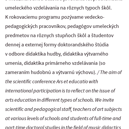
umeleckého vzdelávania na rôznych typoch škôl.
K rokovaciemu programu pozývame vedecko-
pedagogických pracovníkov, pedagógov umeleckých
predmetov na rôznych stupňoch škôl a študentov
dennej a externej formy doktorandského štúdia
v odbore didaktika hudby, didaktika výtvarného
umenia, didaktika primárneho vzdelávania (so
zameraním hudobnú a výtvarnú výchovu).
/
The aim of
the scientific conference Ars et educatio with
international participation is to reflect on the issue of
arts education in different types of schools. We invite
scientific and pedagogical staff, teachers of art subjects
at various levels of schools and students of full-time and
part-time doctoral studies in the field of music didactics,