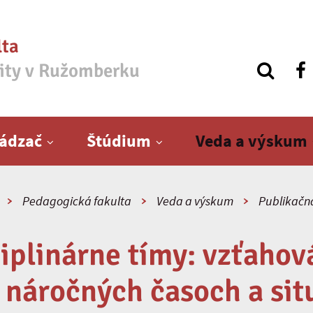
lta
zity v Ružomberku
ádzač
Štúdium
Veda a výskum
Pedagogická fakulta
Veda a výskum
Publikačná
iplinárne tímy: vzťaho
v náročných časoch a sit