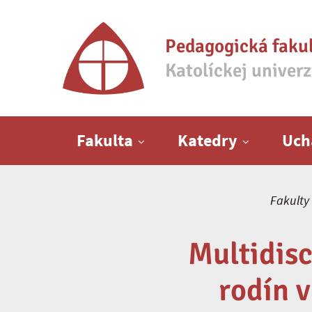
Pedagogická faku
Katolíckej univer
Hlavné menu
Fakulta
Katedry
Uch
Fakulty
Multidisc
rodín 