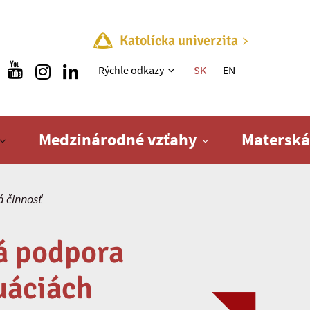
Katolícka univerzita
Rýchle menu
Rýchle odkazy
SK
EN
Medzinárodné vzťahy
Materská
 činnosť
vá podpora
uáciách