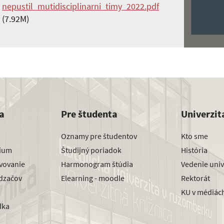
nepustil_mutidisciplinarni_timy_2022.pdf
(7.92M)
a
Pre študenta
Univerzit
Oznamy pre študentov
Kto sme
dium
Študijný poriadok
História
avovanie
Harmonogram štúdia
Vedenie univ
dzačov
Elearning - moodle
Rektorát
KU v médiác
dka