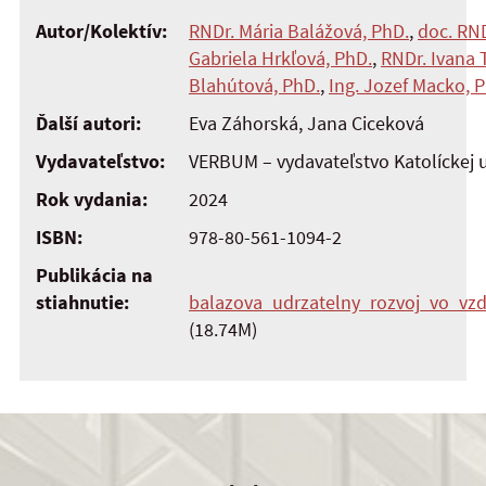
Autor/Kolektív:
RNDr. Mária Balážová, PhD.
,
doc. RND
Gabriela Hrkľová, PhD.
,
RNDr. Ivana 
Blahútová, PhD.
,
Ing. Jozef Macko, 
Ďalší autori:
Eva Záhorská, Jana Ciceková
Vydavateľstvo:
VERBUM – vydavateľstvo Katolíckej 
Rok vydania:
2024
ISBN:
978-80-561-1094-2
Publikácia na
stiahnutie:
balazova_udrzatelny_rozvoj_vo_vz
(18.74M)