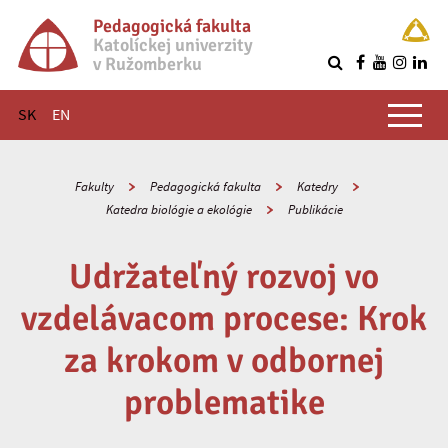
Pedagogická fakulta
Katolíckej univerzity
v Ružomberku
R
Hlavné menu
SK
EN
Fakulty
Pedagogická fakulta
Katedry
Katedra biológie a ekológie
Publikácie
Udržateľný rozvoj vo
vzdelávacom procese: Krok
za krokom v odbornej
problematike