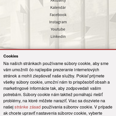
Aktuality
Kalendár
Facebook
Instagram
Youtube
Linkedin
Cookies
Sledujte nás cez náš pravidelný newsletter
Na našich stránkach používame súbory cookie, aby sme
vám umožnili čo najlepšie prezeranie internetových
stránok a mohli zlepšovať naše služby. Pokiaľ prijmete
všetky súbory cookie, umožní nám to prispôsobiť obsah a
marketingové informácie tak, aby zodpovedali vašim
Odoslať
potrebám. Súbory cookie nám taktiež pomáhajú riešiť
problémy, na ktoré môžete naraziť. Viac sa dozviete na
našej
stránke zásad
používania súborov cookie. V prípade
© 2021-2026 ku.sk. Všetky práva vyhradené.
|
Ochrana osobných údajov
|
ak chcete upraviť nastavenia súborov cookie, vyberte
Vyhlásenie o prístupnosti
|
Admin