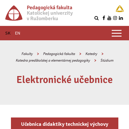
Pedagogická fakulta
Katolíckej univerzity
v Ružomberku
R
Hlavné menu
SK
EN
Fakulty
Pedagogická fakulta
Katedry
Katedra predškolskej a elementárnej pedagogiky
Štúdium
Elektronické učebnice
Učebnica didaktiky technickej výchovy