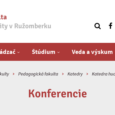
lta
zity v Ružomberku
ádzač
Štúdium
Veda a výskum
kulty
Pedagogická fakulta
Katedry
Katedra hu
Konferencie