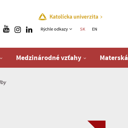
Katolícka univerzita
Rýchle menu
Rýchle odkazy
SK
EN
Medzinárodné vzťahy
Materská
dby