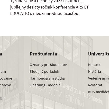
Týždňa vedy a techniky 2023 uskutočnil
jubilejný desiaty ročník konferencie ARS ET
EDUCATIO s medzinárodnou účasťou.
a
Pre študenta
Univerzit
Oznamy pre študentov
Kto sme
dium
Študijný poriadok
História
avovanie
Harmonogram štúdia
Vedenie univ
dzačov
Elearning - moodle
Rektorát
KU v médiác
dka