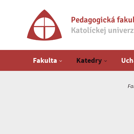
Pedagogická faku
Katolíckej univer
Hlavné menu
Fakulta
Katedry
Uch
Fa