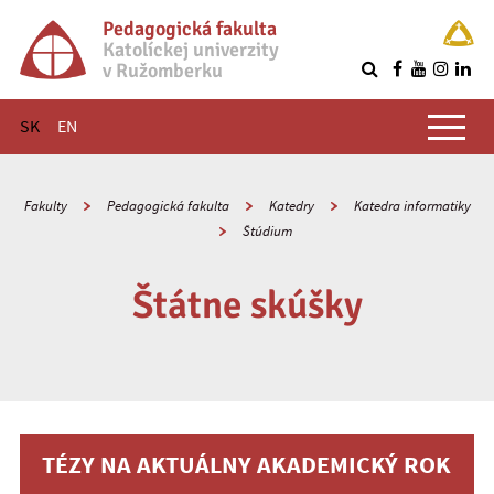
Pedagogická fakulta
Katolíckej univerzity
v Ružomberku
R
Hlavné menu
SK
EN
Fakulty
Pedagogická fakulta
Katedry
Katedra informatiky
Štúdium
Štátne skúšky
TÉZY NA AKTUÁLNY AKADEMICKÝ ROK