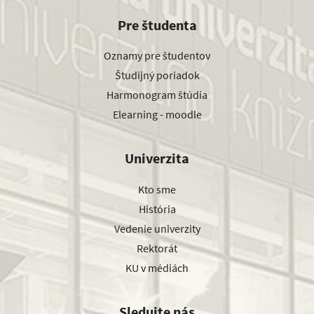
Pre študenta
Oznamy pre študentov
Študijný poriadok
Harmonogram štúdia
Elearning - moodle
Univerzita
Kto sme
História
Vedenie univerzity
Rektorát
KU v médiách
Sledujte nás