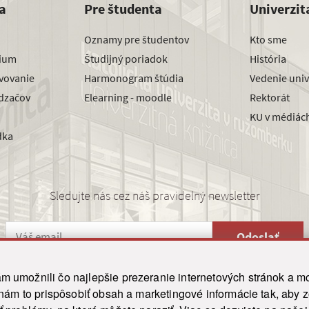
a
Pre študenta
Univerzit
Oznamy pre študentov
Kto sme
dium
Študijný poriadok
História
avovanie
Harmonogram štúdia
Vedenie univ
dzačov
Elearning - moodle
Rektorát
KU v médiác
dka
Sledujte nás cez náš pravidelný newsletter
Odoslať
 umožnili čo najlepšie prezeranie internetových stránok a mo
 nám to prispôsobiť obsah a marketingové informácie tak, aby 
26 ku.sk. Všetky práva vyhradené.
|
Ochrana osobných údajov
|
Vyhlásenie o prístupnosti