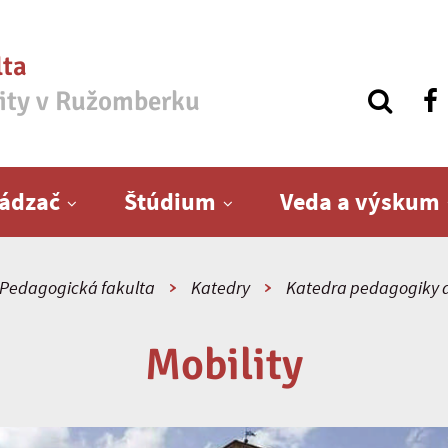
lta
zity v Ružomberku
ádzač
Štúdium
Veda a výskum
Pedagogická fakulta
Katedry
Katedra pedagogiky a
Mobility