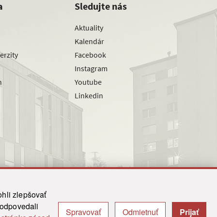
a
Sledujte nás
Aktuality
Kalendár
erzity
Facebook
Instagram
h
Youtube
Linkedin
hli zlepšovať
zodpovedali
Spravovať
Odmietnuť
Prijať
|
Admin