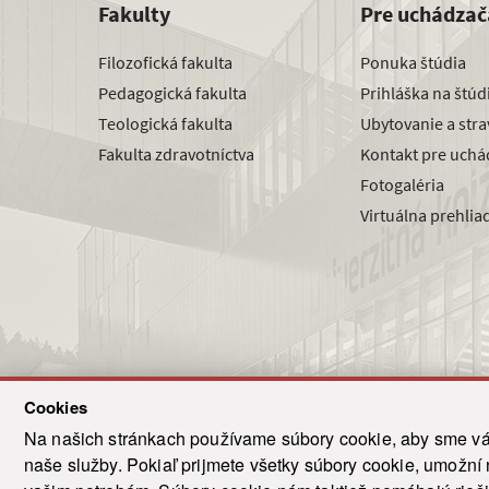
Fakulty
Pre uchádzač
Filozofická fakulta
Ponuka štúdia
Pedagogická fakulta
Prihláška na štú
Teologická fakulta
Ubytovanie a str
Fakulta zdravotníctva
Kontakt pre uchá
Fotogaléria
Virtuálna prehlia
Cookies
Na našich stránkach používame súbory cookie, aby sme vám
naše služby. Pokiaľ prijmete všetky súbory cookie, umožní
© 2021-20