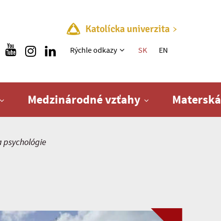
Katolícka univerzita
Rýchle menu
Rýchle odkazy
SK
EN
Medzinárodné vzťahy
Materská
 psychológie