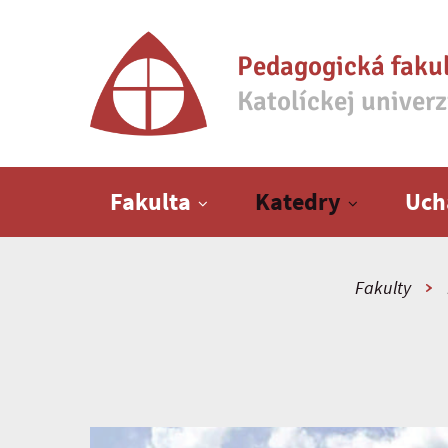
Pedagogická faku
Katolíckej univer
Hlavné menu
Fakulta
Katedry
Uch
Fakulty