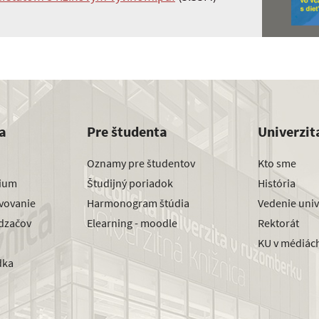
a
Pre študenta
Univerzit
Oznamy pre študentov
Kto sme
dium
Študijný poriadok
História
avovanie
Harmonogram štúdia
Vedenie univ
dzačov
Elearning - moodle
Rektorát
KU v médiác
dka