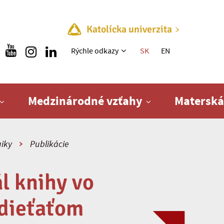
Katolícka univerzita
Rýchle menu
Rýchle odkazy
SK
EN
Medzinárodné vzťahy
Materská
iky
Publikácie
l knihy vo
 dieťaťom