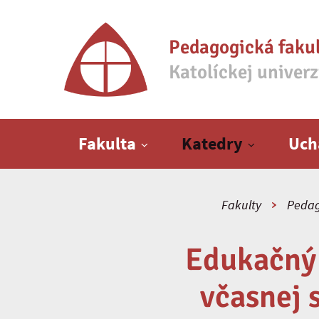
Pedagogická faku
Katolíckej univer
Hlavné menu
Fakulta
Katedry
Uch
Fakulty
Pedag
Edukačný 
včasnej 