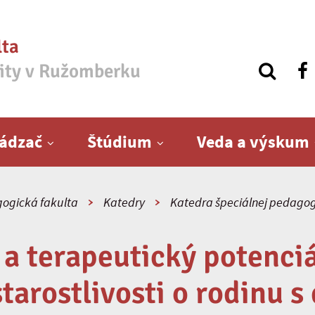
lta
zity v Ružomberku
ádzač
Štúdium
Veda a výskum
ogická fakulta
Katedry
Katedra špeciálnej pedagog
a terapeutický potenciá
starostlivosti o rodinu s