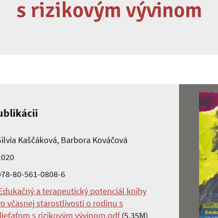
s rizikovým vývinom
blikácii
Silvia Kaščáková, Barbora Kováčová
2020
978-80-561-0808-6
Edukačný a terapeutický potenciál knihy
vo včasnej starostlivosti o rodinu s
dieťaťom s rizikovým vývinom.pdf
(5.35M)